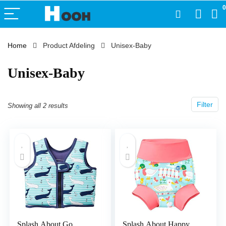
0
Home
Product Afdeling
‎Unisex-Baby
‎Unisex-Baby
Filter
Showing all 2 results
Splash About Go
Splash About Happy