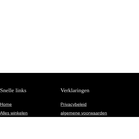
Snelle links
Verklaringen
Home
Privacybeleid
Alles winkelen
algemene voorwaarden
Blogs
Gelieerde openbaarmaking
Onze webshops