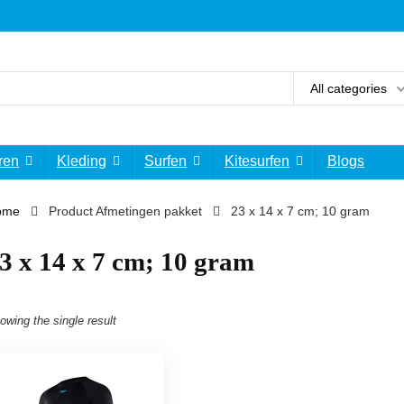
All categories
ren
Kleding
Surfen
Kitesurfen
Blogs
ome
Product Afmetingen pakket
‎23 x 14 x 7 cm; 10 gram
23 x 14 x 7 cm; 10 gram
owing the single result