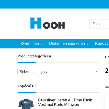
Search
for:
Zwemmen
Duiken en snorkelen
Kanova
Productcategorieën
H
‎
Select a category
Topdeals!!
Sh
Quiksilver Heren All Time Rash
Vest met Korte Mouwen