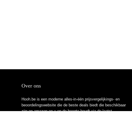
Over ons
Hooh.be is een moderne alles-in-één prijsvergelijkings- en
beoordelingswebsite die de beste deals biedt die beschikbaar
zijn op amazon en u op de hoogte houdt via de laatst
toegevoegde blogs. Alle afbeeldingen zijn auteursrechtelijk
beschermd door hun respectievelijke eigenaren. Alle geciteerde
inhoud is afgeleid van hun respectievelijke bronnen.