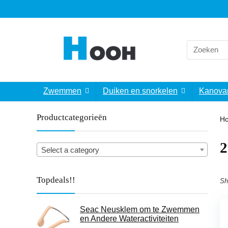
Search
for:
Zwemmen
Duiken en snorkelen
Kanova
Productcategorieën
H
‎
Select a category
Topdeals!!
Sh
Seac Neusklem om te Zwemmen
en Andere Wateractiviteiten