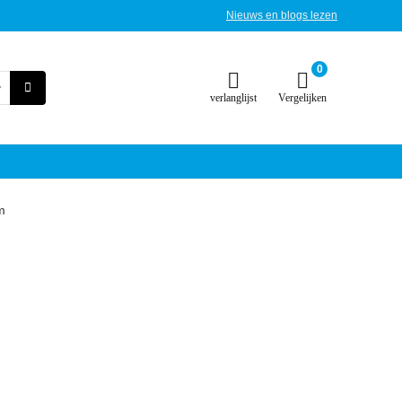
Nieuws en blogs lezen
0
verlanglijst
Vergelijken
m