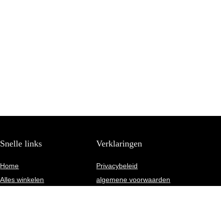
Snelle links
Verklaringen
Home
Privacybeleid
Alles winkelen
algemene voorwaarden
Blogs
Gelieerde openbaarmaking
Onze webshops