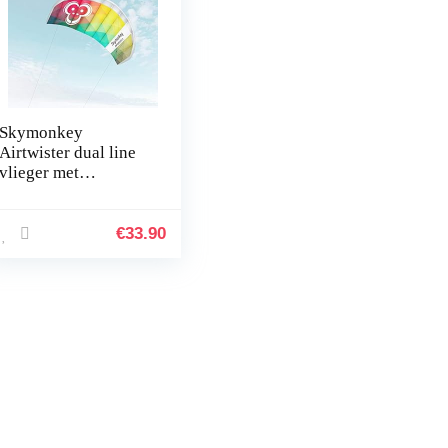
Skymonkey
Airtwister dual line
vlieger met
vluchtlussen”Ready
2 Fly” –
verschillende maten
€
33.90
(130 cm, 180 cm of
230 cm
overspanning)