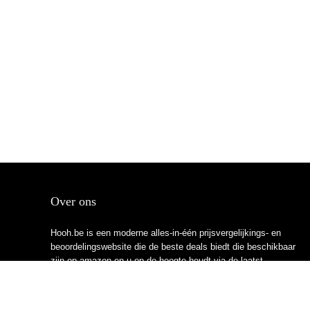
Over ons
Hooh.be is een moderne alles-in-één prijsvergelijkings- en
beoordelingswebsite die de beste deals biedt die beschikbaar
zijn op amazon en u op de hoogte houdt via de laatst
toegevoegde blogs. Alle afbeeldingen zijn auteursrechtelijk
beschermd door hun respectievelijke eigenaren. Alle geciteerde
inhoud is afgeleid van hun respectievelijke bronnen.