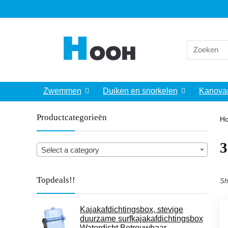
Search
for:
Zwemmen
Duiken en snorkelen
Kanova
Productcategorieën
H
‎
Select a category
Topdeals!!
Sh
Kajakafdichtingsbox, stevige
duurzame surfkajakafdichtingsbox
Waterdicht Betrouwbaar