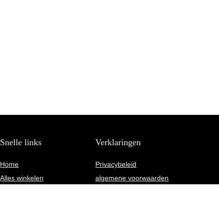
Snelle links
Verklaringen
Home
Privacybeleid
Alles winkelen
algemene voorwaarden
Blogs
Gelieerde openbaarmaking
Onze webshops