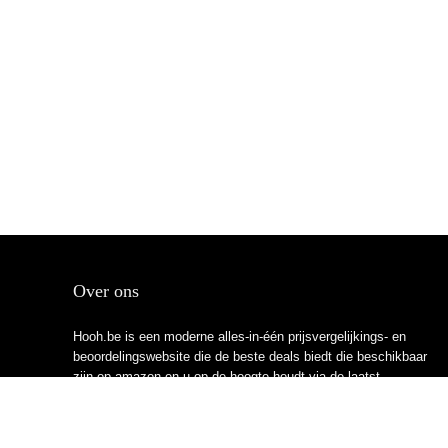
Over ons
Hooh.be is een moderne alles-in-één prijsvergelijkings- en
beoordelingswebsite die de beste deals biedt die beschikbaar
zijn op amazon en u op de hoogte houdt via de laatst
toegevoegde blogs. Alle afbeeldingen zijn auteursrechtelijk
beschermd door hun respectievelijke eigenaren. Alle geciteerde
inhoud is afgeleid van hun respectievelijke bronnen.