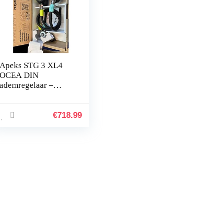
Apeks STG 3 XL4
OCEA DIN
ademregelaar –
duurzaam –
€
718.99