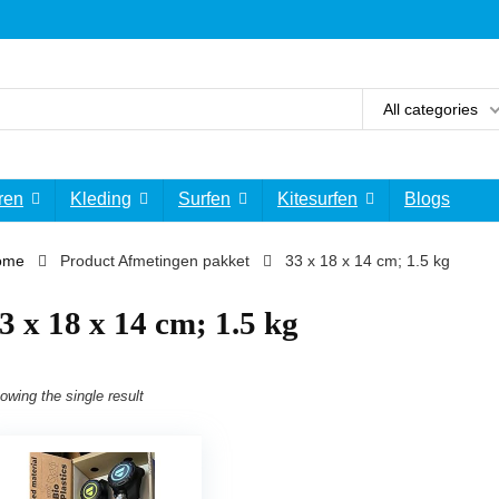
All categories
ren
Kleding
Surfen
Kitesurfen
Blogs
ome
Product Afmetingen pakket
‎33 x 18 x 14 cm; 1.5 kg
33 x 18 x 14 cm; 1.5 kg
owing the single result