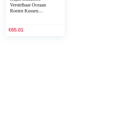
Verstelbaar Oceaan
Roeien Kussen
Afneembare Antislip
Gewatteerde Zachte
Dikker Zachte Kajak
€
65.01
Kano Seat…