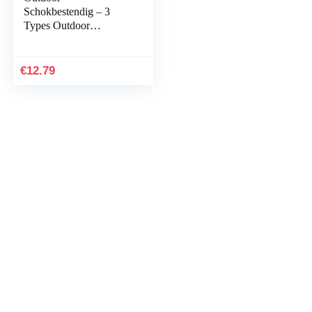
Schokbestendig – 3
Types Outdoor
Schokbestendig en
Drukbestendige
Waterdichte Verzegelde
€
12.79
Doos Survival
Storage…