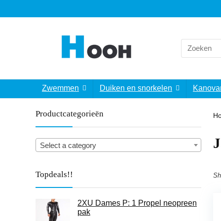
Search
for:
Zwemmen
Duiken en snorkelen
Kanova
Productcategorieën
H
‎
Select a category
Topdeals!!
Sh
2XU Dames P: 1 Propel neopreen
pak