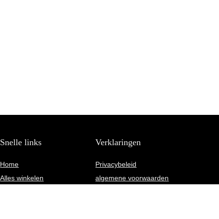
Snelle links
Verklaringen
Home
Privacybeleid
Alles winkelen
algemene voorwaarden
Blogs
Gelieerde openbaarmaking
Onze webshops