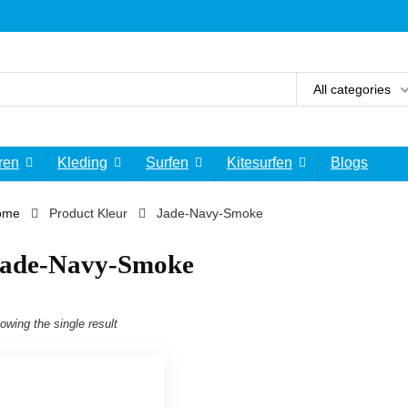
All categories
ren
Kleding
Surfen
Kitesurfen
Blogs
ome
Product Kleur
‎Jade-Navy-Smoke
Jade-Navy-Smoke
owing the single result