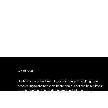
Over ons
Hooh.be is een moderne alles-in-één prijsvergelijkings- en
beoordelingswebsite die de beste deals biedt die beschikbaar
zijn op amazon en u op de hoogte houdt via de laatst
toegevoegde blogs. Alle afbeeldingen zijn auteursrechtelijk
beschermd door hun respectievelijke eigenaren. Alle geciteerde
inhoud is afgeleid van hun respectievelijke bronnen.