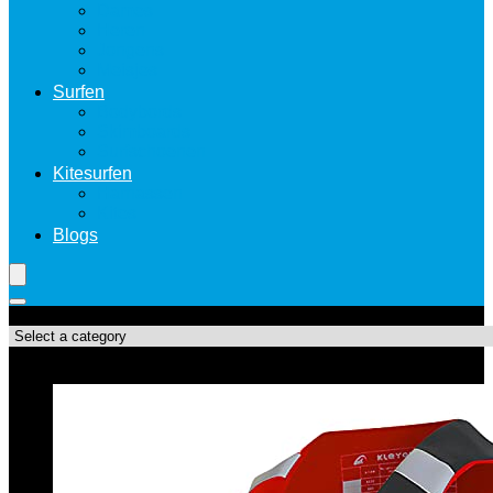
Dames
Heren
Jongens
Meisjes
Surfen
Bodybords
Skimboards
Surfschoenen
Kitesurfen
Harnassen
Kites
Blogs
Productcategorieën
Topdeals!!