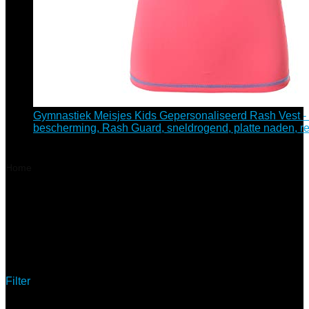
Gymnastiek Meisjes Kids Gepersonaliseerd Rash Vest -
bescherming, Rash Guard, sneldrogend, platte naden, r
€
22.15
Home
Product Kleur
‎Zwart-Atomic Limoen-Salso-Oranje
Goud
‎Zwart-Atomic Limoen-Salso-
Oranje Goud
Filter
Showing the single result