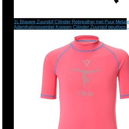
1L Blauwe Zuurstof Cilinder Rebreather met Puur Metal
Ademhalingsventiel Koppen Cilinder Zuurstof geurloos