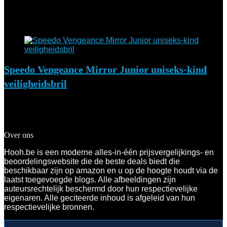
Added to wishlist
Removed from wishlist
0
Add to compare
Speedo Vengeance Mirror Junior uniseks-kind
veiligheidsbril
Added to wishlist
Removed from wishlist
0
Add to compare
€
26.89
Over ons
Hooh.be is een moderne alles-in-één prijsvergelijkings- en
beoordelingswebsite die de beste deals biedt die
beschikbaar zijn op amazon en u op de hoogte houdt via de
laatst toegevoegde blogs. Alle afbeeldingen zijn
auteursrechtelijk beschermd door hun respectievelijke
eigenaren. Alle geciteerde inhoud is afgeleid van hun
respectievelijke bronnen.