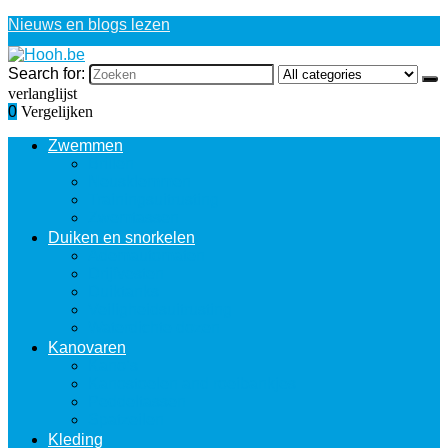
Nieuws en blogs lezen
Search for:
verlanglijst
0
Vergelijken
Zwemmen
Brillen
Neusklemmen
Trainingsuitrusting
Zwemtassen
Duiken en snorkelen
Ademautomaten
Drijfvesten
Duiktanks
Veiligheidsuitrusting
Waterdichte dozen
Kanovaren
Kano’s
Kanostoelen and roeibankjes
Peddeltassen
Spatzeilen
Kleding