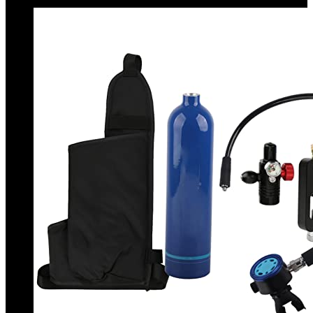
€
54.77