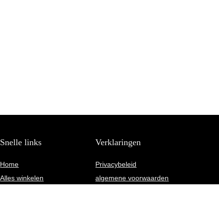
Snelle links
Verklaringen
Home
Privacybeleid
Alles winkelen
algemene voorwaarden
Blogs
Gelieerde openbaarmaking
Onze webshops