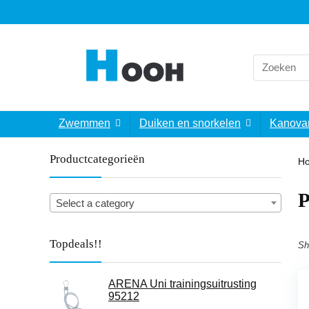
Search
for:
Zwemmen
Duiken en snorkelen
Kanova
Productcategorieën
H
‎
Select a category
Topdeals!!
Sh
ARENA Uni trainingsuitrusting
95212