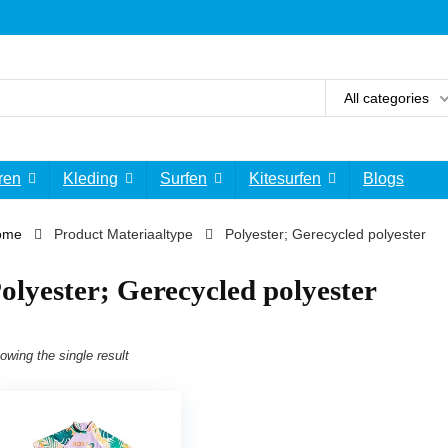
All categories
ren
Kleding
Surfen
Kitesurfen
Blogs
ome
Product Materiaaltype
‎Polyester; Gerecycled polyester
Polyester; Gerecycled polyester
owing the single result