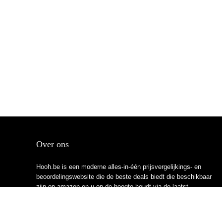
Over ons
Hooh.be is een moderne alles-in-één prijsvergelijkings- en
beoordelingswebsite die de beste deals biedt die beschikbaar
zijn op amazon en u op de hoogte houdt via de laatst
toegevoegde blogs. Alle afbeeldingen zijn auteursrechtelijk
beschermd door hun respectievelijke eigenaren. Alle geciteerde
inhoud is afgeleid van hun respectievelijke bronnen.