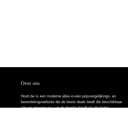
Over ons
Hooh.be is een moderne alles-in-één prijsvergelijkings- en
beoordelingswebsite die de beste deals biedt die beschikbaar
zijn op amazon en u op de hoogte houdt via de laatst
toegevoegde blogs. Alle afbeeldingen zijn auteursrechtelijk
beschermd door hun respectievelijke eigenaren. Alle geciteerde
inhoud is afgeleid van hun respectievelijke bronnen.