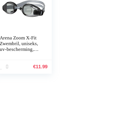
Arena Zoom X-Fit
Zwembril, uniseks,
uv-bescherming,
anti-condenslaag,
harde glazen
€
11.99