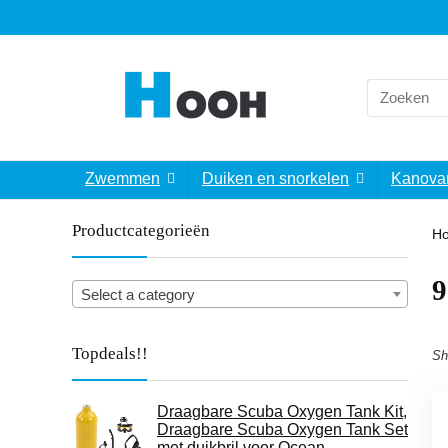
Search
for:
Zwemmen
Duiken en snorkelen
Kanova
Productcategorieën
H
‎
Select a category
Topdeals!!
Sh
Draagbare Scuba Oxygen Tank Kit,
Draagbare Scuba Oxygen Tank Set
met duikbril voor Ocean