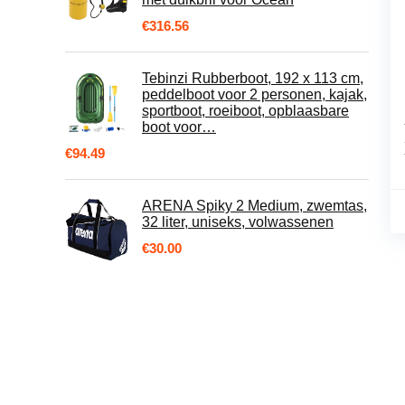
€
316.56
Tebinzi Rubberboot, 192 x 113 cm,
peddelboot voor 2 personen, kajak,
sportboot, roeiboot, opblaasbare
boot voor…
€
94.49
ARENA Spiky 2 Medium, zwemtas,
32 liter, uniseks, volwassenen
€
30.00