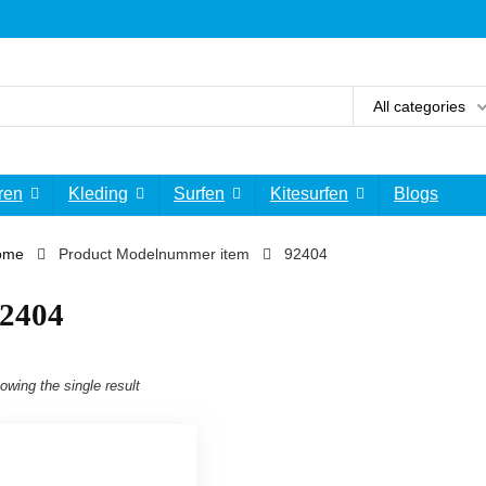
All categories
ren
Kleding
Surfen
Kitesurfen
Blogs
ome
Product Modelnummer item
‎92404
92404
owing the single result