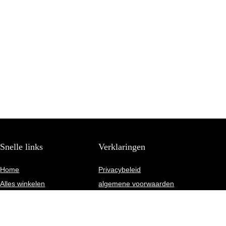
Snelle links
Verklaringen
Home
Privacybeleid
Alles winkelen
algemene voorwaarden
Blogs
Gelieerde openbaarmaking
Onze webshops