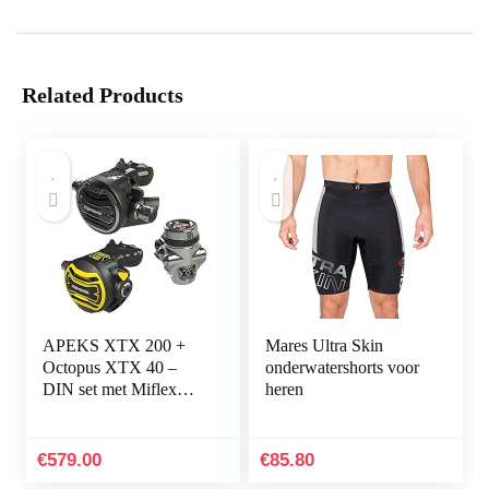
Related Products
APEKS XTX 200 +
Mares Ultra Skin
Octopus XTX 40 –
onderwatershorts voor
DIN set met Miflex
heren
slangen – model 2014
–
€
579.00
€
85.80