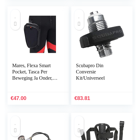
Mares, Flexa Smart
Scubapro Din
Pocket, Tasca Per
Conversie
Beweging Ja Onder,
Kit/Universeel
Veelkleurig, Unica,
Unisex-Volwassene
€
47.00
€
83.81