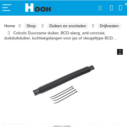
0
Home
Shop
Duiken en snorkelen
Drijfvesten
Colcolo Duurzame duiker, BCD-slang, anti-corrosie,
duikduikduiker, luchtwegslangen voor jas of vleugeltype BCD…