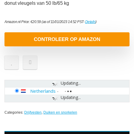
donut vleugels van 50 lb/65 kg
Amazon.nl Price:
€
20.59
(as of 11/01/2023 14:52 PST-
Details
)
CONTROLEER OP AMAZON
Updating...
Netherlands
-
Updating...
Categories:
Drijfvesten
,
Duiken en snorkelen