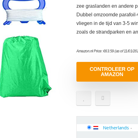
zee graslanden en andere p
Dubbel omzoomde parafoil-vl
vliegen in de tijd van 3-5 w
zoals de strandparken en an
Amazon.nl Price:
€
63.59
(as of 11/01/2
CONTROLEER OP
AMAZON
Netherlands
-