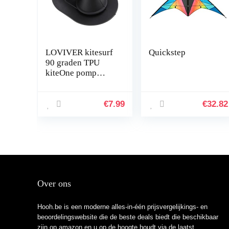
LOVIVER kitesurf
Quickstep
90 graden TPU
kiteOne pomp
ventiel vervanging
€
7.99
€
32.82
Over ons
Hooh.be is een moderne alles-in-één prijsvergelijkings- en
beoordelingswebsite die de beste deals biedt die beschikbaar
zijn op amazon en u op de hoogte houdt via de laatst