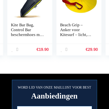
Kite Bar Bag,
Beach Grip –
Control Bar
Anker voor
beschermhoes met
Kitesurf – licht,
extra lange
eenvoudig en
ritssluiting en
effectief – voor het
ademend mesh-
decoreren van kite-
€
19.90
€
29.90
inzetstuk.
vleugels in Solo
Opbergtas en
beschermhoes…
WORD LID VAN ONZE MAILLIJST VOOR BEST
Aanbiedingen