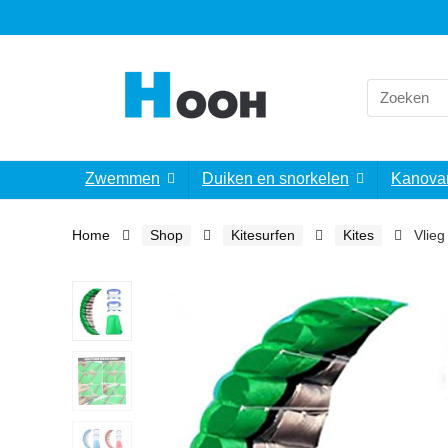
Search
for:
Zwemmen
Duiken en snorkelen
Kanova
Home
Shop
Kitesurfen
Kites
Vlieg