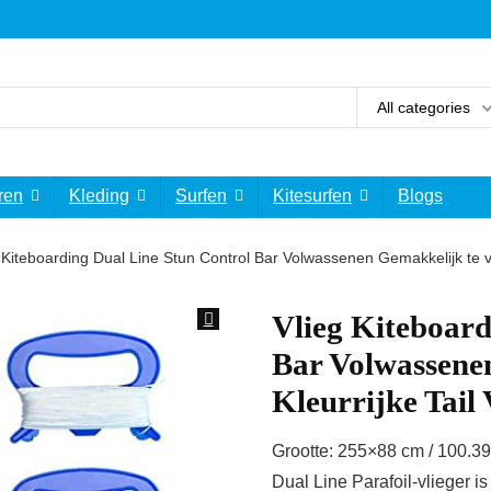
All categories
ren
Kleding
Surfen
Kitesurfen
Blogs
 Kiteboarding Dual Line Stun Control Bar Volwassenen Gemakkelijk te vl
Vlieg Kiteboard
Bar Volwassenen
Kleurrijke Tail
Grootte: 255×88 cm / 100.39
Dual Line Parafoil-vlieger i