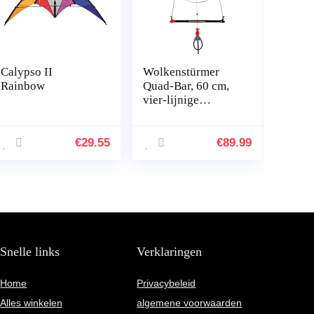
Calypso II
Wolkenstürmer
Rainbow
Quad-Bar, 60 cm,
vier-lijnige
stuurstang voor 4-
voudige
stuurvlieger, kite,
€
29.55
€
89.99
stuurmatten,
Powerkite
Snelle links
Verklaringen
Home
Privacybeleid
Alles winkelen
algemene voorwaarden