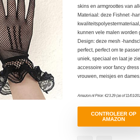
skins en armgroottes van alle
Materiaal: deze Fishnet -h
kwaliteitspolyestermateriaal, 
kunnen vele malen worden g
Design: deze mesh -handsch
perfect, perfect om te passen
uniek, speciaal en laat je zi
accessoire voor fancy dress 
vrouwen, meisjes en dames,
Amazon.nl Price:
€
23.29
(as of 11/01/2
CONTROLEER OP
AMAZON