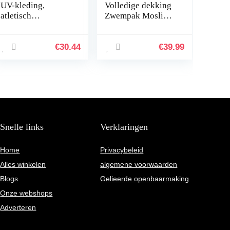
UV-kleding,
Volledige dekking
atletisch
Zwempak Moslim
zwemshirt, lange
badmode
mouwen,
islamitisch Burkini
zwemshirt met
Bescheiden badpak
€
30.44
€
39.99
lange mouwen
Snelle links
Verklaringen
Home
Privacybeleid
Alles winkelen
algemene voorwaarden
Blogs
Gelieerde openbaarmaking
Onze webshops
Adverteren