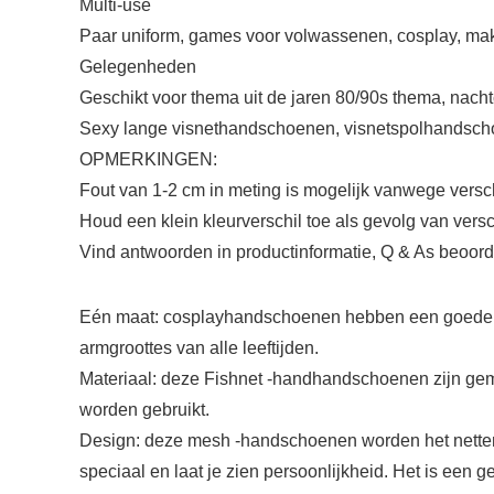
Multi-use
Paar uniform, games voor volwassenen, cosplay, make
Gelegenheden
Geschikt voor thema uit de jaren 80/90s thema, nacht
Sexy lange visnethandschoenen, visnetspolhandsc
OPMERKINGEN:
Fout van 1-2 cm in meting is mogelijk vanwege vers
Houd een klein kleurverschil toe als gevolg van vers
Vind antwoorden in productinformatie, Q & As beoor
Eén maat: cosplayhandschoenen hebben een goede elas
armgroottes van alle leeftijden.
Materiaal: deze Fishnet -handhandschoenen zijn gemaak
worden gebruikt.
Design: deze mesh -handschoenen worden het nettenont
speciaal en laat je zien persoonlijkheid. Het is een 