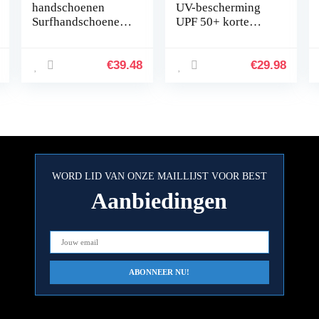
handschoenen
UV-bescherming
Surfhandschoenen
UPF 50+ korte
Spring
mouwen badshirt
badmode
€
39.48
€
29.98
WORD LID VAN ONZE MAILLIJST VOOR BEST
Aanbiedingen