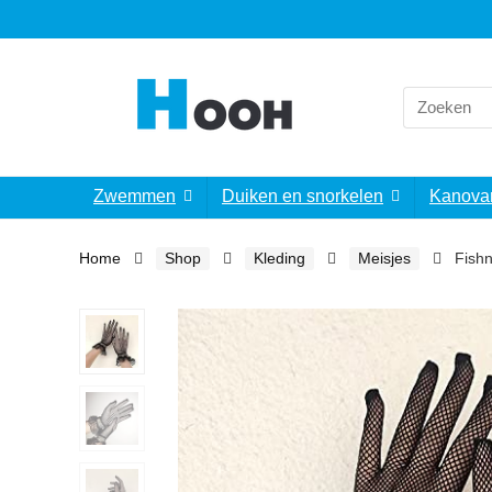
Search
for:
Zwemmen
Duiken en snorkelen
Kanova
Home
Shop
Kleding
Meisjes
Fish