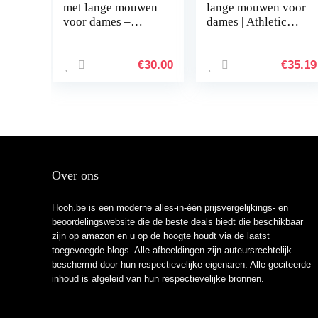
met lange mouwen
lange mouwen voor
voor dames –
dames | Athletic
UPF50
Rash Guard Surf-
zwempak met
rits,Afslankend
€
30.00
€
35.19
badpak voor dames
UPF 50…
Over ons
Hooh.be is een moderne alles-in-één prijsvergelijkings- en
beoordelingswebsite die de beste deals biedt die beschikbaar
zijn op amazon en u op de hoogte houdt via de laatst
toegevoegde blogs. Alle afbeeldingen zijn auteursrechtelijk
beschermd door hun respectievelijke eigenaren. Alle geciteerde
inhoud is afgeleid van hun respectievelijke bronnen.