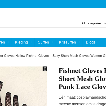
All categories
ren
Kleding
Surfen
Kitesurfen
Blogs
net Gloves Hollow Fishnet Gloves – Sexy Short Mesh Gloves Women Gi
Fishnet Gloves 
Short Mesh Glo
Punk Lace Glov
Eén maat: cosplayhandschoe
meeste mensen om te dragen,