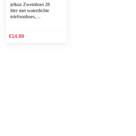
jelkuz Zwemboei 28
liter met waterdichte
telefoonhoes,
opblaasbaar water voor
zwemmers, triatleten
€
14.89