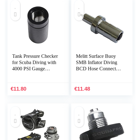
Tank Pressure Checker
Melitt Surface Buoy
for Scuba Diving with
SMB Inflator Diving
4000 PSI Gauge
BCD Hose Connector
Regulator Tester Alat
Adaptor One-Way
Test,B
Valve Accessories
44mm
€
11.80
€
11.48