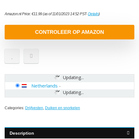
Amazon.nl Price:
€
11.99
(as of 11/01/2023 14:52 PST-
Details
)
CONTROLEER OP AMAZON
Updating...
Netherlands
-
Updating...
Categories:
Drijfvesten
,
Duiken en snorkelen
Description