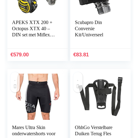
APEKS XTX 200 +
Scubapro Din
Octopus XTX 40 –
Conversie
DIN set met Miflex
Kit/Universeel
slangen – model 2014
–
€
579.00
€
83.81
Mares Ultra Skin
OhhGo Verstelbare
onderwatershorts voor
Duiken Terug Fles