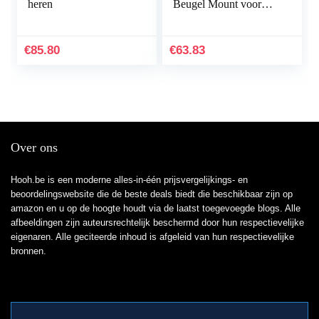
heren
Beugel Mount voor
Duiken Snorkeling2
Fles Beugel à dos de
réir de plongée Duiken
€
85.80
€
63.83
Cyr…
Over ons
Hooh.be is een moderne alles-in-één prijsvergelijkings- en
beoordelingswebsite die de beste deals biedt die beschikbaar zijn op
amazon en u op de hoogte houdt via de laatst toegevoegde blogs. Alle
afbeeldingen zijn auteursrechtelijk beschermd door hun respectievelijke
eigenaren. Alle geciteerde inhoud is afgeleid van hun respectievelijke
bronnen.