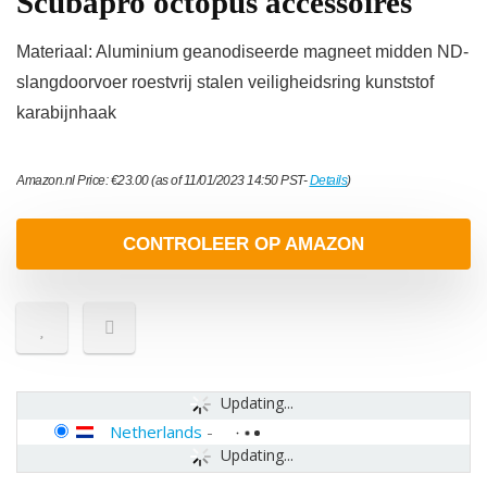
Scubapro octopus accessoires
Materiaal: Aluminium geanodiseerde magneet midden ND-
slangdoorvoer roestvrij stalen veiligheidsring kunststof
karabijnhaak
Amazon.nl Price:
€
23.00
(as of 11/01/2023 14:50 PST-
Details
)
CONTROLEER OP AMAZON
Updating...
Netherlands
-
Updating...