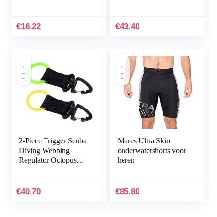
Regulator voor 2E
Scuba Tank W/Din
Gauge
232/300Bar Connector
Ademhalingsregelaar
for PCP Refill
€
16.22
€
43.40
2-Piece Trigger Scuba
Mares Ultra Skin
Diving Webbing
onderwatershorts voor
Regulator Octopus
heren
Mouthpiece Retainer
Good Mood (Color :
Multi-Colored)
€
40.70
€
85.80