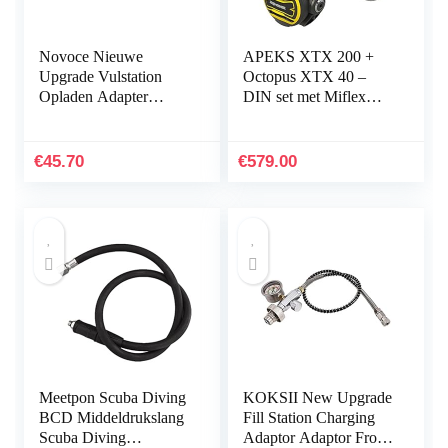
Novoce Nieuwe
APEKS XTX 200 +
Upgrade Vulstation
Octopus XTX 40 –
Opladen Adapter
DIN set met Miflex
Adapter van Scuba
slangen – model 2014
Tank W/Din
–
232/300Bar Connector
€
45.70
€
579.00
voor PCP Refill
Meetpon Scuba Diving
KOKSII New Upgrade
BCD Middeldrukslang
Fill Station Charging
Scuba Diving
Adaptor Adaptor From