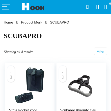
0
Home
Product Merk
‎SCUBAPRO
‎SCUBAPRO
Filter
Showing all 4 results
Ninja Pocket voor
Scubapro #varinfo fles