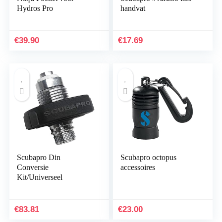
Hydros Pro
handvat
€
39.90
€
17.69
Scubapro Din
Scubapro octopus
Conversie
accessoires
Kit/Universeel
€
83.81
€
23.00