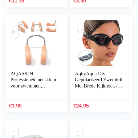
€
11.39
€
3.90
neusclip…
voor kinderen en…
AQASKIN
AqtivAqua DX
Professionele neusklem
Gepolariseerd Zwembril
voor zwemmen,
Met Brede Kijkhoek //
neusstop voor
Zwemtrainingen – Open
zwembad,
Water // Outdoor en
hoeveelheidskorting,
Indoor
€
3.90
€
24.95
watersport, neusstrip
voor…