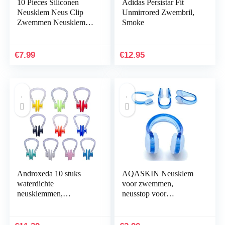
10 Pieces Siliconen
Adidas Persistar Fit
Neusklem Neus Clip
Unmirrored Zwembril,
Zwemmen Neusklem
Smoke
Zwemmen Clip Neus
Pluggen Kleur Neus
Protector Klein Kleur…
€
7.99
€
12.95
Androxeda 10 stuks
AQASKIN Neusklem
waterdichte
voor zwemmen,
neusklemmen,
neusstop voor
neusstoppers, neusklem,
zwembad,
zwemmen, kinderen en
hoeveelheidskorting,
volwassenen, siliconen
watersport, neusstrepen