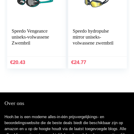
Speedo Vengeance
Speedo hydropulse
uniseks-volwassene
mirror uniseks-
Zwembril
volwassene zwembril
€
20.43
€
24.77
Over ons
Hooh.be is een moderne alles-in-één prijsvergelijkings- en
beoordelingswebsite die de beste deals biedt die beschikbaar zijn op
amazon en u op de hoogte houdt via de laatst toegevoegde blogs. Alle