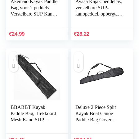
Akemaio Kayak Paddle
Ayaaa Kajak-peddeltas,
Bag voor 2 peddels
verstelbare SUP-
Verstelbare SUP Kano
kanopeddel, opbergtas,
Paddles Opbergtas
marine, vissers, paddle,
Marine Vissen Paddle
draagtas, voor dubbele
Draagtas
koppen…
€
24.99
€
28.22
BBABBT Kayak
Deluxe 2-Piece Split
Paddle Bag, Trekkoord
Kayak Boat Canoe
Mesh Kano SUP
Paddle Bag Cover
Paddles Opbergtas,
Waterproof Oxford
Marine Fishing Paddle
Cloth Kayak Paddle
Draagtas, Gemakkelijk
Bag