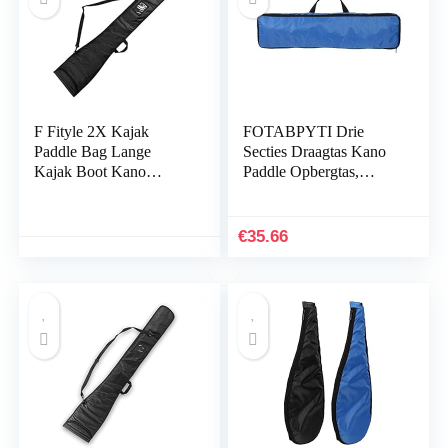
F Fityle 2X Kajak
FOTABPYTI Drie
Paddle Bag Lange
Secties Draagtas Kano
Kajak Boot Kano
Paddle Opbergtas,
Paddle Opbergtas
Paddle Draagtas, Kajak
Houder Tas Cover
Paddle Bag,
Duurzaam Draagwerk
93x22x4cm
€
35.66
Surfboard…