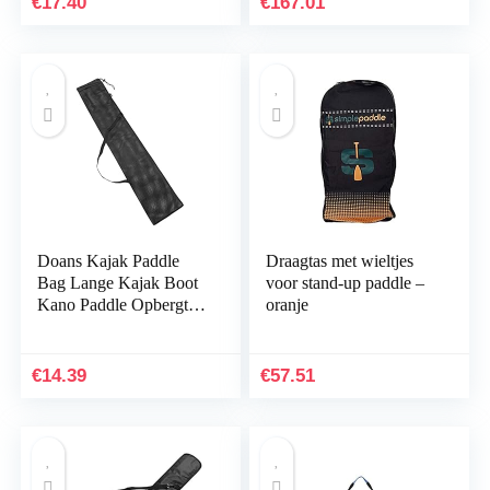
€
17.40
€
167.01
te…
Doans Kajak Paddle
Draagtas met wieltjes
Bag Lange Kajak Boot
voor stand-up paddle –
Kano Paddle Opbergtas
oranje
Split Shaft Kano SUP
Paddles Cover
Opbergtas te koop
€
14.39
€
57.51