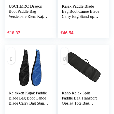
JJSCHMRC Dragon
Kajak Paddle Blade
Boot Paddle Bag
Bag Boot Canoe Blade
Verstelbare Riem Kajak
Carry Bag Stand-up
Paddle Bag Outdoor
Peddel Storage (Color :
Sport Voor 2 Stuk Kano
BLACK)
Paddle Opbergtas
€
18.37
€
46.54
Houder…
Kajakken Kajak Paddle
Kano Kajak Split
Blade Bag Boot Canoe
Paddle Bag Transport
Blade Carry Bag Stand-
Opslag Tote Bag
up Peddel Storage
Waterdichte
Gewatteerde Cover