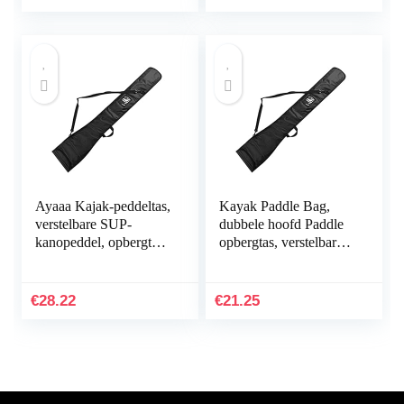
Opbergtas Houder…
Ayaaa Kajak-peddeltas,
Kayak Paddle Bag,
verstelbare SUP-
dubbele hoofd Paddle
kanopeddel, opbergtas,
opbergtas, verstelbare
marine, vissers, paddle,
SUP kano peddels,
draagtas, voor dubbele
opbergtas, waterdicht,
koppen…
voor 2-delige…
€
28.22
€
21.25