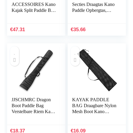
ACCESSOIRES Kano
Secties Draagtas Kano
Kajak Split Paddle Bag
Paddle Opbergtas,
Transport Opslag Tote
Paddle Draagtas, Kajak
Bag Waterdichte
Paddle Bag,
Gewatteerde Cover
93x22x4cm
€
47.31
€
35.66
Draagtas
Surfboard…
JJSCHMRC Dragon
KAYAK PADDLE
Boot Paddle Bag
BAG Draagbare Nylon
Verstelbare Riem Kajak
Mesh Boot Kano
Paddle Bag Outdoor
Paddle Pouch met
Sport Voor 2 Stuk
verstelbare riem
Kano Paddle
Duurzaam
€
18.37
€
16.09