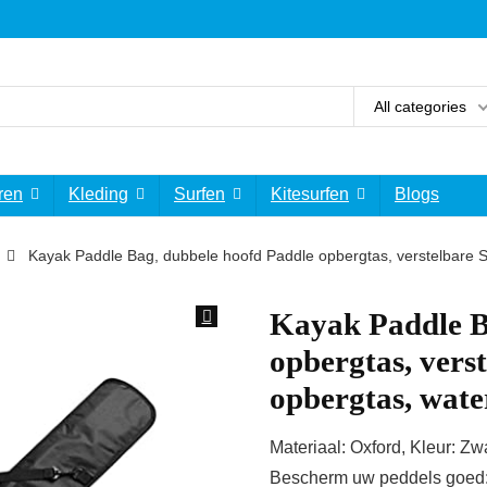
All categories
ren
Kleding
Surfen
Kitesurfen
Blogs
Kayak Paddle Bag, dubbele hoofd Paddle opbergtas, verstelbare S
Kayak Paddle B
opbergtas, vers
opbergtas, wate
Materiaal: Oxford, Kleur: Z
Bescherm uw peddels goed: