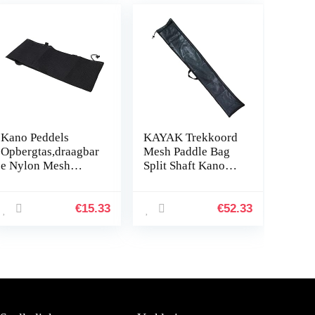
Kano Peddels
KAYAK Trekkoord
Opbergtas,draagbar
Mesh Paddle Bag
e Nylon Mesh
Split Shaft Kano
Opvouwbare Kano
Paddels Cover
Peddels Draagtas
Opslag Transport
met Verstelbare
Kajak Oar Bag
€
15.33
€
52.33
Riem