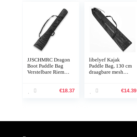
JJSCHMRC Dragon
libelyef Kajak
Boot Paddle Bag
Paddle Bag, 130 cm
Verstelbare Riem
draagbare mesh
Kajak Paddle Bag
kajak boot kano
Outdoor Sport Voor
paddle opbergtas
2 Stuk Kano Paddle
met verstelbare
€
18.37
€
14.39
Opbergtas
riem
Houder…