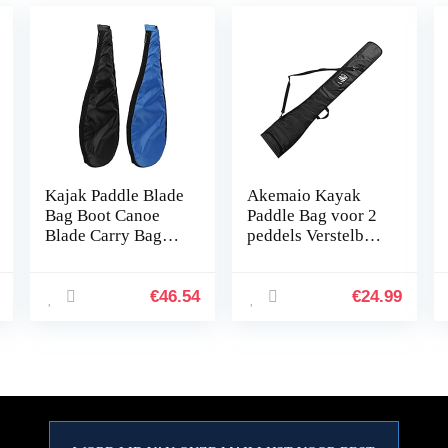
Kajak Paddle Blade
Akemaio Kayak
Bag Boot Canoe
Paddle Bag voor 2
Blade Carry Bag
peddels Verstelbare
Stand-up Peddel
SUP Kano Paddles
Storage (Color :
Opbergtas Marine
BLACK)
Vissen Paddle
€
46.54
€
24.99
Draagtas