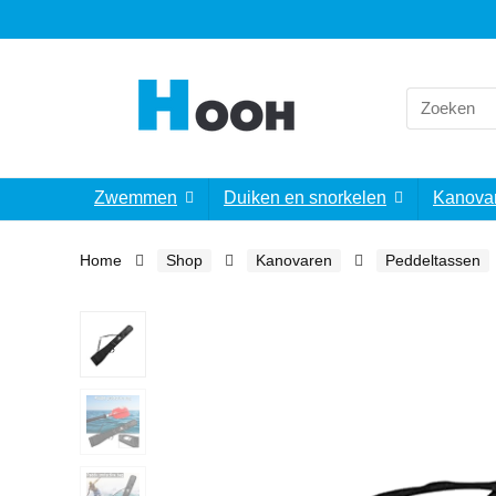
Search
for:
Zwemmen
Duiken en snorkelen
Kanova
Home
Shop
Kanovaren
Peddeltassen