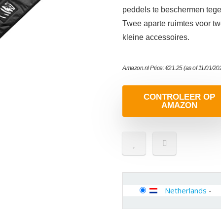
peddels te beschermen tege
Twee aparte ruimtes voor t
kleine accessoires.
Amazon.nl Price:
€
21.25
(as of 11/01/2
CONTROLEER OP
AMAZON
Netherlands
-