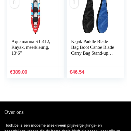
Aquamarina ST-412,
Kajak Paddle Blade
Kayak, meerkleurig,
Bag Boot Canoe Blade
13’6”
Carry Bag Stand-up
Peddel Storage (Color :
BLACK)
€
389.00
€
46.54
Over ons
Hooh.be is een moderne alles-in-één prijsvergelijkings- en