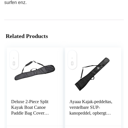
surfen enz.
Related Products
Deluxe 2-Piece Split
Ayaaa Kajak-peddeltas,
Kayak Boat Canoe
verstelbare SUP-
Paddle Bag Cover
kanopeddel, opbergtas,
Waterproof Oxford
marine, vissers, paddle,
Cloth Kayak Paddle
draagtas, voor dubbele