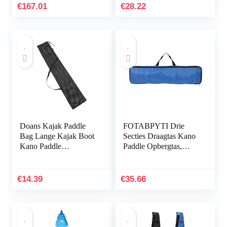
Bag
koppen…
€
167.01
€
28.22
Doans Kajak Paddle
FOTABPYTI Drie
Bag Lange Kajak Boot
Secties Draagtas Kano
Kano Paddle
Paddle Opbergtas,
Opbergtas Split Shaft
Paddle Draagtas, Kajak
Kano SUP Paddles
Paddle Bag,
Cover Opbergtas te
93x22x4cm
€
14.39
€
35.66
koop
Surfboard…