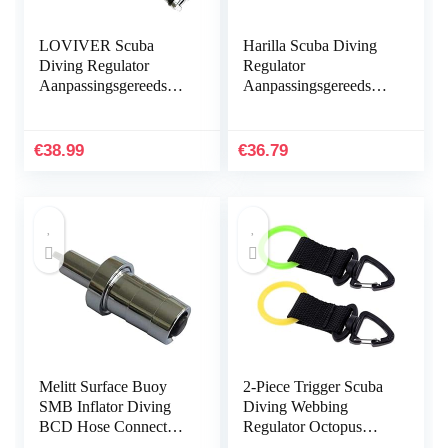
LOVIVER Scuba
Harilla Scuba Diving
Diving Regulator
Regulator
Aanpassingsgereedscha
Aanpassingsgereedscha
p 2ND Tweede Fase
p Messing Tweede fase
Kalibratie
Kalibratiegereedschap
Aanpassingsgereedscha
Onderhoud
€
38.99
€
36.79
p Aanpasser voor…
Melitt Surface Buoy
2-Piece Trigger Scuba
SMB Inflator Diving
Diving Webbing
BCD Hose Connector
Regulator Octopus
Adaptor One-Way
Mouthpiece Retainer