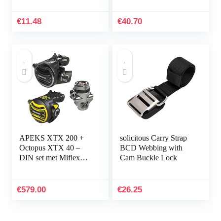
Valve Accessories
Good Mood (Color :
44mm
Multi-Colored)
€
11.48
€
40.70
APEKS XTX 200 +
solicitous Carry Strap
Octopus XTX 40 –
BCD Webbing with
DIN set met Miflex
Cam Buckle Lock
slangen – model 2014
–
€
579.00
€
26.25