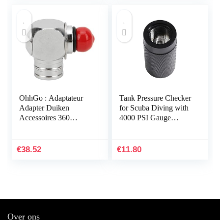
OhhGo : Adaptateur
Tank Pressure Checker
Adapter Duiken
for Scuba Diving with
Accessoires 360
4000 PSI Gauge
Graden Roterende
Regulator Tester Alat
Connector 1e Connect
Test,B
2e Midden Lage Druk
€
38.52
€
11.80
Slang…
Over ons