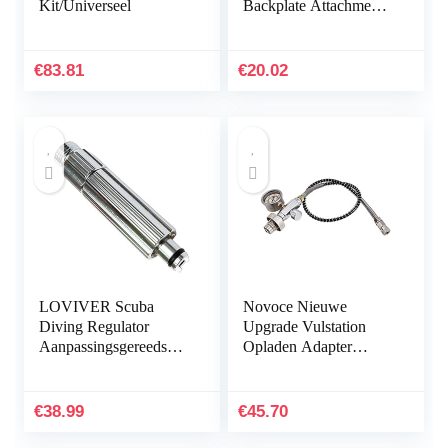
Kit/Universeel
Backplate Attachment-
Style A
€
83.81
€
20.02
LOVIVER Scuba
Novoce Nieuwe
Diving Regulator
Upgrade Vulstation
Aanpassingsgereedscha
Opladen Adapter
p 2ND Tweede Fase
Adapter van Scuba
Kalibratie
Tank W/Din
Aanpassingsgereedscha
232/300Bar Connector
€
38.99
€
45.70
p Aanpasser voor…
voor PCP Refill