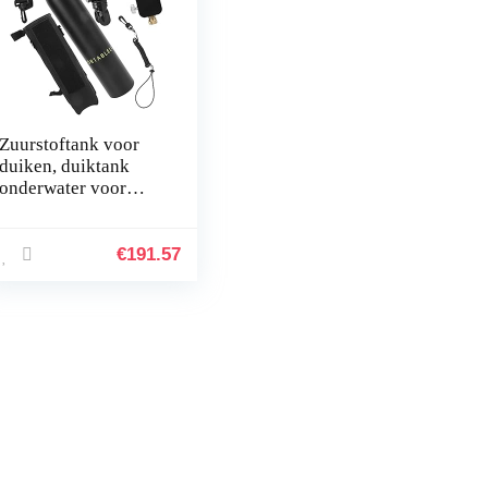
Zuurstoftank voor
duiken, duiktank
onderwater voor
professionals om te
duiken
€
191.57