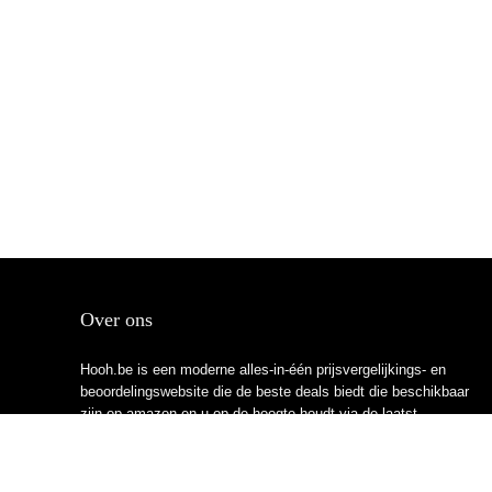
Over ons
Hooh.be is een moderne alles-in-één prijsvergelijkings- en
beoordelingswebsite die de beste deals biedt die beschikbaar
zijn op amazon en u op de hoogte houdt via de laatst
toegevoegde blogs. Alle afbeeldingen zijn auteursrechtelijk
beschermd door hun respectievelijke eigenaren. Alle geciteerde
inhoud is afgeleid van hun respectievelijke bronnen.