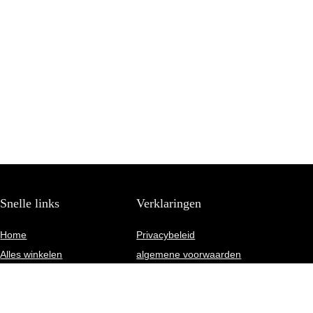
Snelle links
Verklaringen
Home
Privacybeleid
Alles winkelen
algemene voorwaarden
Blogs
Gelieerde openbaarmaking
Onze webshops