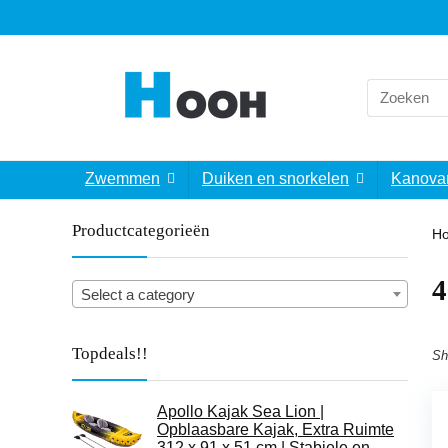
Search
for:
Zwemmen
Duiken en snorkelen
Kanova
Productcategorieën
H
‎
Select a category
Topdeals!!
Sh
Apollo Kajak Sea Lion |
Opblaasbare Kajak, Extra Ruimte
312 x 91 x 51 cm | Stabiele en