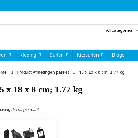
All categories
ren
Kleding
Surfen
Kitesurfen
Blogs
ome
Product Afmetingen pakket
‎45 x 18 x 8 cm; 1.77 kg
45 x 18 x 8 cm; 1.77 kg
owing the single result