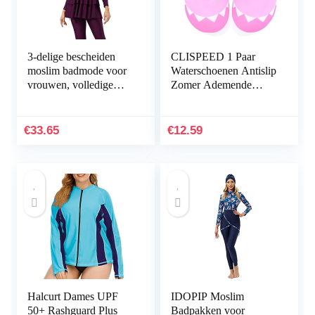
3-delige bescheiden
CLISPEED 1 Paar
moslim badmode voor
Waterschoenen Antislip
vrouwen, volledige
Zomer Ademende
bedekkend badpak met
Strandschoenen Op
lange mouwen,
Blote Voeten
islamitische,
Yogasokken
€
33.65
€
12.59
Arabische…
Sneldrogend Surfen…
Halcurt Dames UPF
IDOPIP Moslim
50+ Rashguard Plus
Badpakken voor