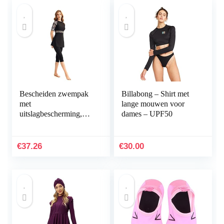
Bescheiden zwempak
Billabong – Shirt met
met
lange mouwen voor
uitslagbescherming,
dames – UPF50
surfpak, zwemkleding
met korte mouwen,
Burkini zwemkostuum
€
37.26
€
30.00