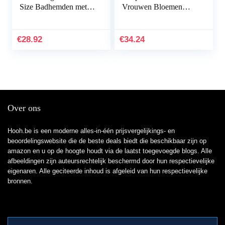
Size Badhemden met
Vrouwen Bloemen
lange mouwen
Print Lange Mouwen
neopreen pak Top
Volledige Cover
Bescheiden Badmode
€
28.92
€
34.24
Islamitische…
Over ons
Hooh.be is een moderne alles-in-één prijsvergelijkings- en
beoordelingswebsite die de beste deals biedt die beschikbaar zijn op
amazon en u op de hoogte houdt via de laatst toegevoegde blogs. Alle
afbeeldingen zijn auteursrechtelijk beschermd door hun respectievelijke
eigenaren. Alle geciteerde inhoud is afgeleid van hun respectievelijke
bronnen.