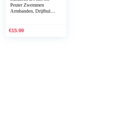
Peuter Zwemmen
Armbanden, Drijfhulp
Zwemmen Training
Veiligheid Drijf Vest
Antislip Zwemmen
€
15.99
Hulp voor…