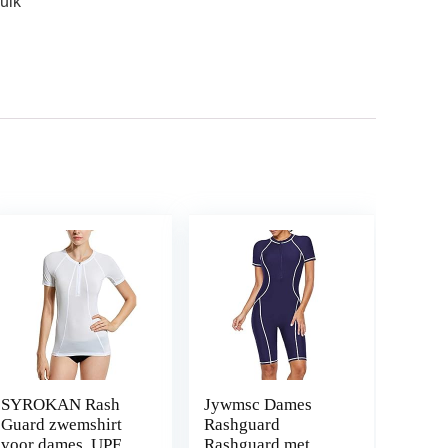
uik
SYROKAN Rash
Jywmsc Dames
Guard zwemshirt
Rashguard
voor dames, UPF
Rashguard met