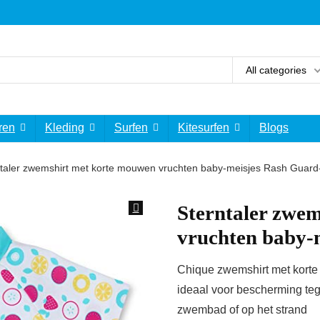
All categories
ren
Kleding
Surfen
Kitesurfen
Blogs
ntaler zwemshirt met korte mouwen vruchten baby-meisjes Rash Guar
Sterntaler zwe
vruchten baby-
Chique zwemshirt met korte
ideaal voor bescherming tege
zwembad of op het strand