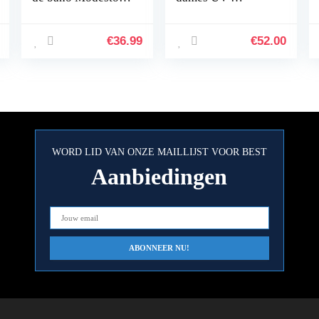
para Mujer Traje de
bescherming
baño Modesto
zwemmen duiken
Traje de Surf Ropa
€
36.99
€
52.00
de Playa Burkini
WORD LID VAN ONZE MAILLIJST VOOR BEST
Aanbiedingen