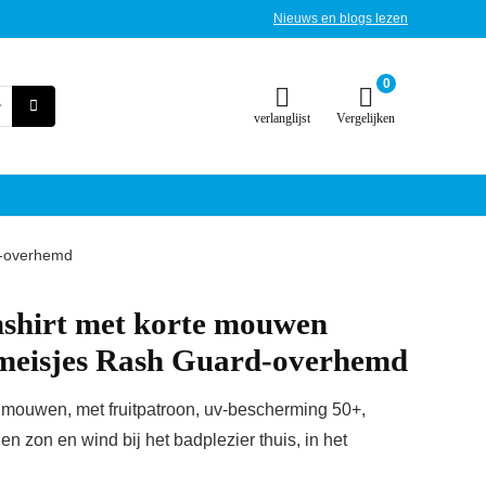
Nieuws en blogs lezen
0
verlanglijst
Vergelijken
d-overhemd
mshirt met korte mouwen
meisjes Rash Guard-overhemd
 mouwen, met fruitpatroon, uv-bescherming 50+,
n zon en wind bij het badplezier thuis, in het