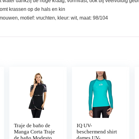
t water dankzij de hoge kraag, vormvast, ook bij veelvuldig gebr
orkomt krassen op de hals en kin
mouwen, motief: vruchten, kleur: wit, maat: 98/104
Traje de baño de
IQ UV-
Manga Corta Traje
beschermend shirt
de baño Modesto
dames UV-