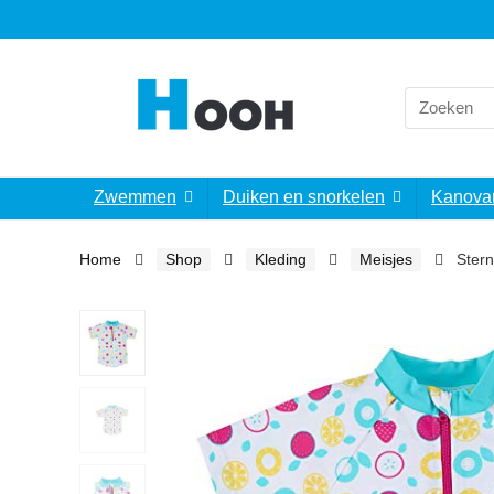
Search
for:
Zwemmen
Duiken en snorkelen
Kanova
Home
Shop
Kleding
Meisjes
Ster