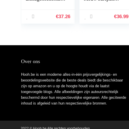
, surfpak,
Bescheiden
zwemkleding met
Badmode voor
korte mouwen,
Vrouwen Burkini
€
37.26
€
36.99
Burkini
Beachwear
zwemkostuum
Kostuum
Bescheiden
Zwempak
Over ons
Hooh.be is een moderne alles-in-één prijsvergelijkings- en
beoordelingswebsite die de beste deals biedt die beschikbaar
zijn op amazon en u op de hoogte houdt via de laatst
toegevoegde blogs. Alle afbeeldingen zijn auteursrechtelijk
beschermd door hun respectievelijke eigenaren. Alle geciteerde
inhoud is afgeleid van hun respectievelijke bronnen.
2022 © Hooh.be Alle rechten voorbehouden