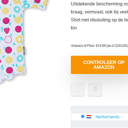
Uitstekende bescherming voo
kraag, vormvast, ook bij vee
Shirt met ritssluiting op de 
kin
Amazon.nl Price:
€
19.69
(as of 11/01/2
CONTROLEER OP
AMAZON
Netherlands
-