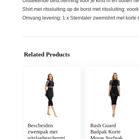
Uitstekende bescherming voor je kind in en buiten he
Shirt met ritssluiting op de borst met ritssluiting: vo
Omvang levering: 1 x Sterntaler zwemshirt met korte 
Related Products
Bescheiden
Rash Guard
zwempak met
Badpak Korte
uitslagbescherming
Mouw Surfpak