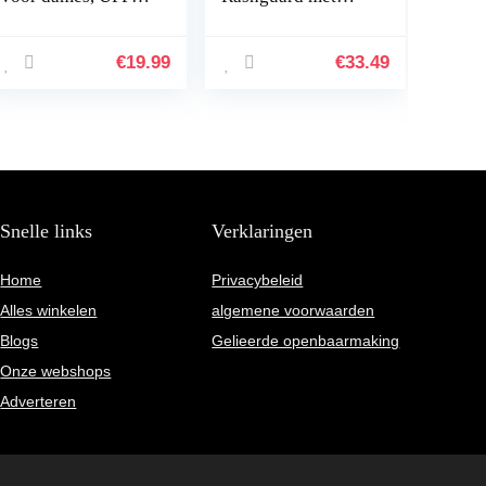
50+, korte mouw,
korte mouwen en
uv-shirt
rits aan de
voorkant uit één
€
19.99
€
33.49
stuk voor surfen,
Boyshort
Snelle links
Verklaringen
Home
Privacybeleid
Alles winkelen
algemene voorwaarden
Blogs
Gelieerde openbaarmaking
Onze webshops
Adverteren