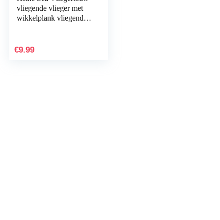
vliegende vlieger met
wikkelplank vliegende
vlieger lijn 100 m pak
van 2 (blauw)
€
9.99