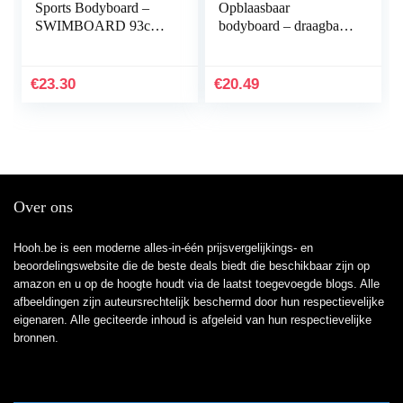
Sports Bodyboard –
Opblaasbaar
SWIMBOARD 93cm
bodyboard – draagbaar
(incl. L
zwemplank met
handgrepen – voor
zwemmen, leren,
€
23.30
€
20.49
zwembad, aquaplane
voor het…
Over ons
Hooh.be is een moderne alles-in-één prijsvergelijkings- en
beoordelingswebsite die de beste deals biedt die beschikbaar zijn op
amazon en u op de hoogte houdt via de laatst toegevoegde blogs. Alle
afbeeldingen zijn auteursrechtelijk beschermd door hun respectievelijke
eigenaren. Alle geciteerde inhoud is afgeleid van hun respectievelijke
bronnen.