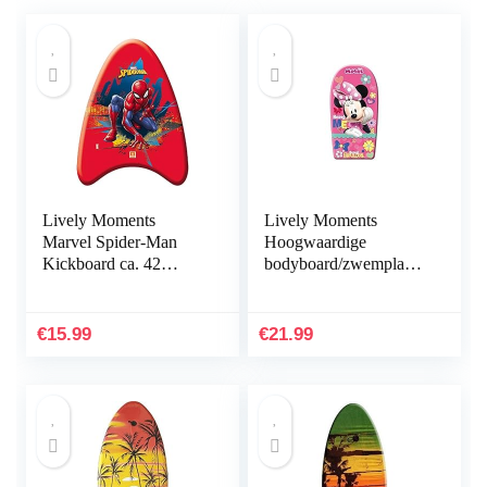
Lively Moments
Lively Moments
Marvel Spider-Man
Hoogwaardige
Kickboard ca. 42
bodyboard/zwemplank
cm/kleine
van Disney Minnie
bodyboard/zwemplank/
Mouse – Being
surfboard
Fabulous ca. 84 cm
€
15.99
€
21.99