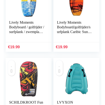
Lively Moments
Lively Moments
Bodyboard / golfrijder /
Bodyboard/golfrijder/s
surfplank / zwemplank
urfplank Caribic Sun
Tropical Sun ca. 100
100 cm
cm
€
19.99
€
19.99
SCHILDKROOT Fun
LVYXON