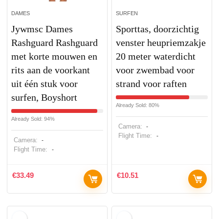
DAMES
SURFEN
Jywmsc Dames
Sporttas, doorzichtig
Rashguard Rashguard
venster heupriemzakje
met korte mouwen en
20 meter waterdicht
rits aan de voorkant
voor zwembad voor
uit één stuk voor
strand voor raften
surfen, Boyshort
Already Sold: 80%
Already Sold: 94%
Camera:
-
Flight Time:
-
Camera:
-
Flight Time:
-
€
33.49
€
10.51