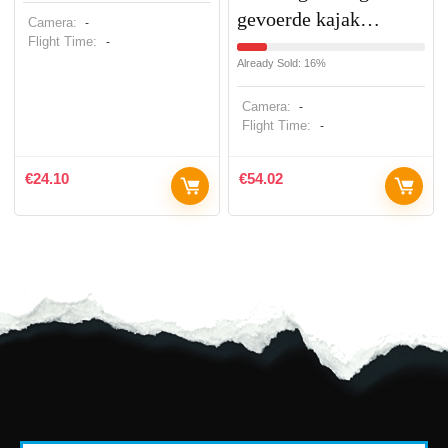
gevoerde kajak…
Camera:
-
Flight Time:
-
Already Sold: 16%
Camera:
-
Flight Time:
-
€
24.10
€
54.02