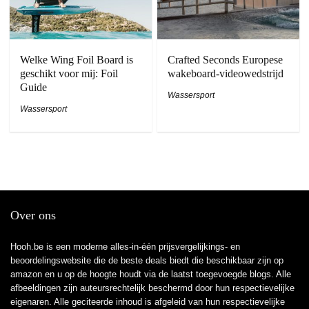
Welke Wing Foil Board is
Crafted Seconds Europese
geschikt voor mij: Foil
wakeboard-videowedstrijd
Guide
Wassersport
Wassersport
Over ons
Hooh.be is een moderne alles-in-één prijsvergelijkings- en
beoordelingswebsite die de beste deals biedt die beschikbaar zijn op
amazon en u op de hoogte houdt via de laatst toegevoegde blogs. Alle
afbeeldingen zijn auteursrechtelijk beschermd door hun respectievelijke
eigenaren. Alle geciteerde inhoud is afgeleid van hun respectievelijke