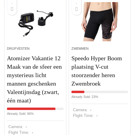
DRIJFVESTEN
ZWEMMEN
Atomizer Vakantie 12
Speedo Hyper Boom
Maak van de sfeer een
plaatsing V-cut
mysterieus licht
stoorzender heren
mannen geschenken
Zwembroek
Valentijnsdag (zwart,
Already Sold: 23%
één maat)
Camera:
-
Already Sold: 86%
Flight Time:
-
Camera:
-
Flight Time:
-