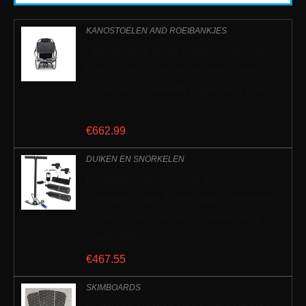
KANOSTOELEN AND ROEIBANKJES
Opblaasbare kajak zitting Opvouwbare
bootkussen stoel verstelbare visserij
kajak kano gevoerde rugleuning stoel
stoel…
€
662.99
DUIKEN EN SNORKELEN
Duiktank, professionele duik
Zuurstofcilinder Eenvoudig te bedienen
Lichter Duurzaam om te duiken voor
zeeduiken
€
467.55
SKIMBOARDS