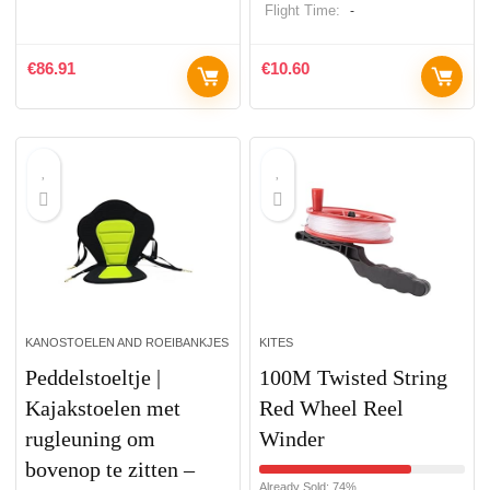
Flight Time:
-
€
86.91
€
10.60
KANOSTOELEN AND ROEIBANKJES
KITES
Peddelstoeltje |
100M Twisted String
Kajakstoelen met
Red Wheel Reel
rugleuning om
Winder
bovenop te zitten –
Already Sold: 74%