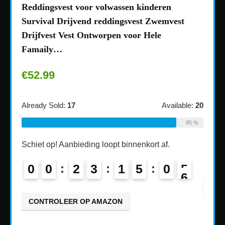
tor
Reddingsvest voor volwassen kinderen
New 3
Survival Drijvend reddingsvest Zwemvest
Scuba
Drijfvest Vest Ontworpen voor Hele
Valve
Famaily…
€
34
€
52.99
able:
50
Alread
Already Sold:
17
Available:
20
70 %
85 %
Schiet
Schiet op! Aanbieding loopt binnenkort af.
1
0
0
0
2
3
1
5
0
4
5
CON
CONTROLEER OP AMAZON