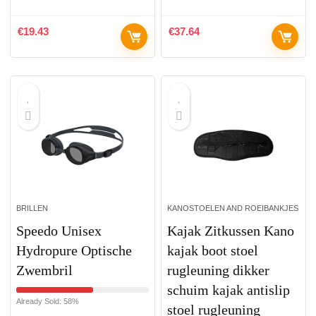
€
19.43
€
37.64
BRILLEN
KANOSTOELEN AND ROEIBANKJES
Speedo Unisex
Kajak Zitkussen Kano
Hydropure Optische
kajak boot stoel
Zwembril
rugleuning dikker
schuim kajak antislip
Already Sold: 58%
stoel rugleuning