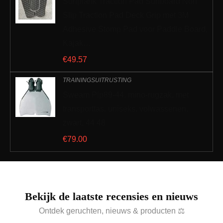
Surfplank Traction Pad Surfboard Non
Slip Traction Pad Deck Grip met 3M
Adhesive Stomp Pad voor Paddle Board,
Kajak…
€
49.57
TRAININGSUITRUSTING
Sweam Plp89-44, mino-rugzak, met
transporttas, uniseks, volwassenen,
zwart, 44 48
€
79.00
Bekijk de laatste recensies en nieuws
Ontdek geruchten, nieuws & producten ⚖