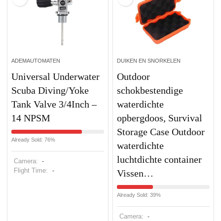
ADEMAUTOMATEN
DUIKEN EN SNORKELEN
Universal Underwater
Outdoor
Scuba Diving/Yoke
schokbestendige
Tank Valve 3/4Inch –
waterdichte
14 NPSM
opbergdoos, Survival
Storage Case Outdoor
Already Sold: 76%
waterdichte
luchtdichte container
Camera:
-
Flight Time:
-
Vissen…
Already Sold: 39%
Camera:
-