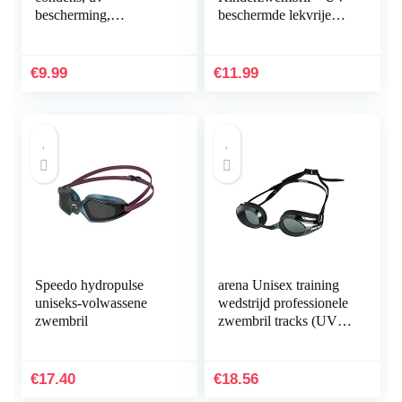
bescherming,
beschermde lekvrije
waterdicht,
spiegelbril – gekleurde
volwassenen, uniseks,
lens met opbergkoffer
gepolariseerde
en 3 verwisselbare…
€
9.99
€
11.99
zwembril met spiegel…
Speedo hydropulse
arena Unisex training
uniseks-volwassene
wedstrijd professionele
zwembril
zwembril tracks (UV-
bescherming, anti-
condenslaag, harde
glazen)
€
17.40
€
18.56