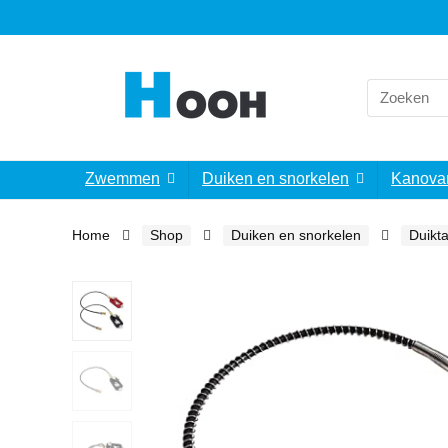
Search
for:
Zwemmen
Duiken en snorkelen
Kanova
Home
Shop
Duiken en snorkelen
Duikt