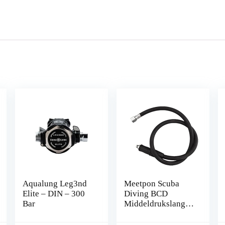
Aqualung Leg3nd
Meetpon Scuba
Elite – DIN – 300
Diving BCD
Bar
Middeldrukslang
Scuba Diving
Regulator voor 2E