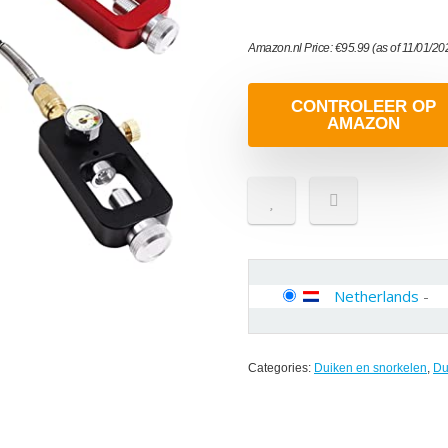
Amazon.nl Price:
€
95.99
(as of 11/01/2
CONTROLEER OP
AMAZON
Netherlands
-
Categories:
Duiken en snorkelen
,
Du