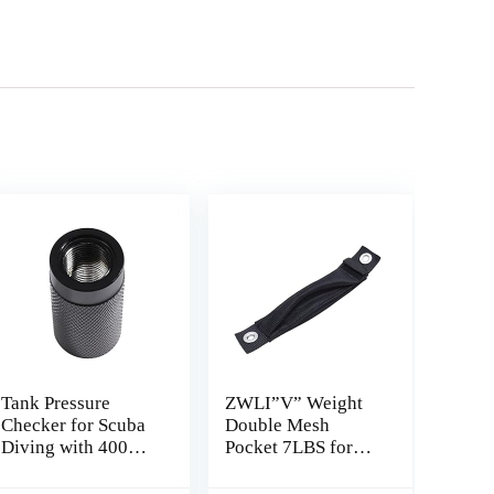
Tank Pressure
ZWLI”V” Weight
Checker for Scuba
Double Mesh
Diving with 4000
Pocket 7LBS for
PSI Gauge
Back Mount BCD
Regulator Tester
Diving Equipments