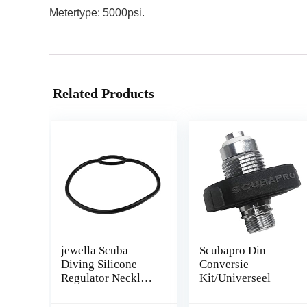
Metertype: 5000psi.
Related Products
jewella Scuba
Scubapro Din
Diving Silicone
Conversie
Regulator Necklace
Kit/Universeel
Holder Flexible
Mouthpiece