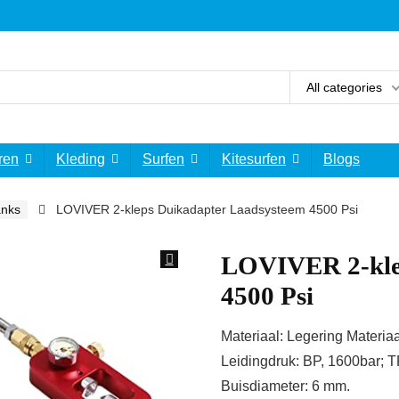
All categories
ren
Kleding
Surfen
Kitesurfen
Blogs
anks
LOVIVER 2-kleps Duikadapter Laadsysteem 4500 Psi
LOVIVER 2-kle
4500 Psi
Materiaal: Legering Materiaa
Leidingdruk: BP, 1600bar; T
Buisdiameter: 6 mm.