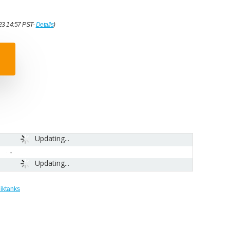
023 14:57 PST-
Details
)
Updating...
Updating...
iktanks