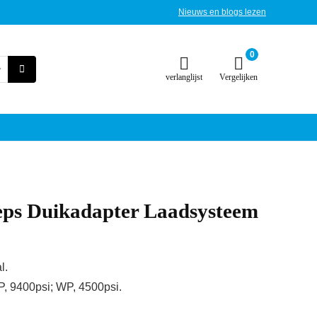
Nieuws en blogs lezen
0
verlanglijst
Vergelijken
ps Duikadapter Laadsysteem
l.
P, 9400psi; WP, 4500psi.