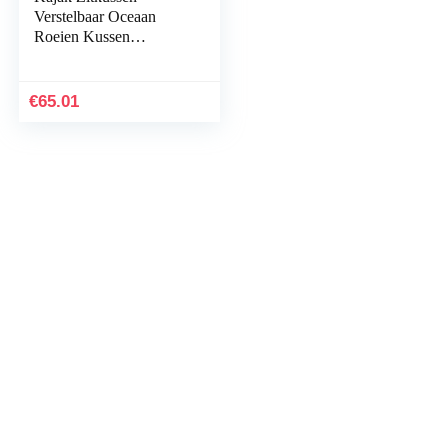
Verstelbaar Oceaan
Roeien Kussen
Afneembare Antislip
Gewatteerde Zachte
Dikker Zachte Kajak
€
65.01
Kano Seat…