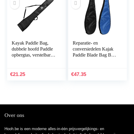
Kayak Paddle Bag,
Reparatie- en
dubbele hoofd Paddle
conversiedelen Kajak
opbergtas, verstelbare
Paddle Blade Bag Boot
SUP kano peddels,
Canoe Blade Carry
opbergtas, waterdicht,
Bag Stand-up Peddel
voor 2-delige…
Storage Wordt
€
21.25
€
47.35
gebruikt…
Over ons
Hooh.be is een moderne alles-in-één prijsvergelijkings- en