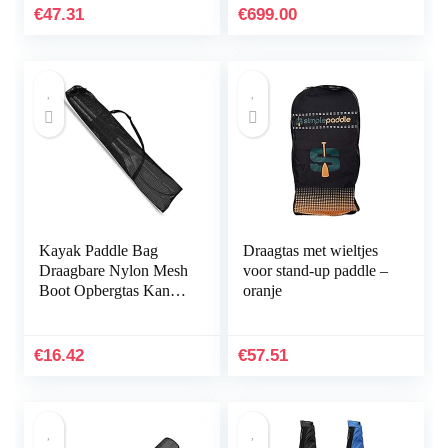
Gewatteerde Cover
€
47.31
€
699.00
Draagtas
Kayak Paddle Bag
Draagtas met wieltjes
Draagbare Nylon Mesh
voor stand-up paddle –
Boot Opbergtas Kano
oranje
Paddle Pouch met
verstelbare riem
€
16.42
€
57.51