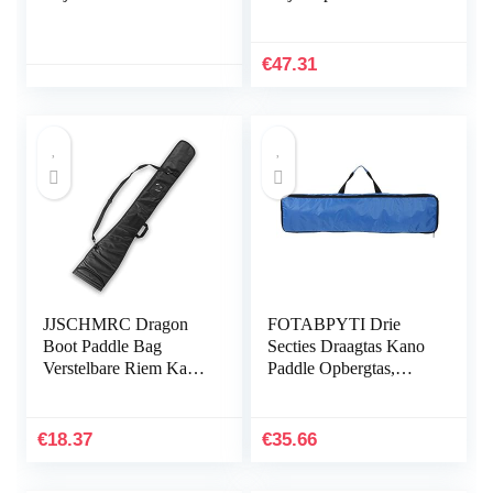
Paddle Opbergtas
Transport Opslag Tote
Houder Tas Cover
Bag Waterdichte
Duurzaam Draagwerk
Gewatteerde Cover
€
47.31
Draagtas
JJSCHMRC Dragon
FOTABPYTI Drie
Boot Paddle Bag
Secties Draagtas Kano
Verstelbare Riem Kajak
Paddle Opbergtas,
Paddle Bag Outdoor
Paddle Draagtas, Kajak
Sport Voor 2 Stuk
Paddle Bag,
Kano Paddle
93x22x4cm
€
18.37
€
35.66
Opbergtas Houder…
Surfboard…