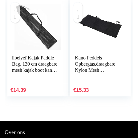
libelyef Kajak Paddle
Kano Peddels
Bag, 130 cm draagbare
Opbergtas,draagbare
mesh kajak boot kano
Nylon Mesh
paddle opbergtas met
Opvouwbare Kano
verstelbare riem
Peddels Draagtas met
Verstelbare Riem
€
14.39
€
15.33
Over ons