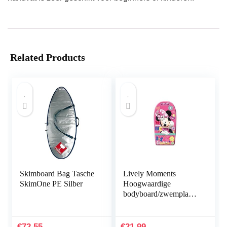
Related Products
Skimboard Bag Tasche
Lively Moments
SkimOne PE Silber
Hoogwaardige
bodyboard/zwemplank
van Disney Minnie
Mouse – Being
Fabulous ca. 84 cm
€
72.55
€
21.99