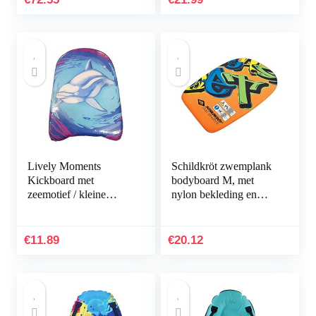
Lively Moments
Schildkröt zwemplank
Kickboard met
bodyboard M, met
zeemotief / kleine
nylon bekleding en
bodyboard /
EPS-schuimstofkern,
zwemplank / surfboard
69 x 45 cm, max.
1 dolfijn
belasting: 60 kg,
€
11.89
€
20.12
970216