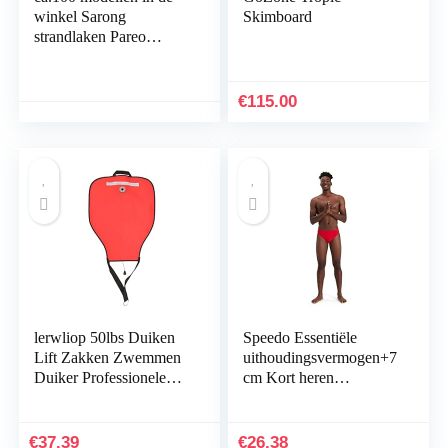
winkel Sarong
Skimboard
strandlaken Pareo
wikkelrok loop rood
blauw Sar93
€
115.00
lerwliop 50lbs Duiken
Speedo Essentiële
Lift Zakken Zwemmen
uithoudingsvermogen+7
Duiker Professionele
cm Kort heren
Snorkelen Sport TPU
Zwemslip (1-Pack)
Bergingszak met Dump
Valve Gear
€
37.39
€
26.38