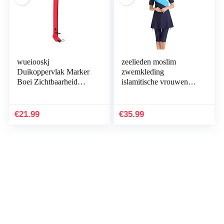
wueiooskj
zeelieden moslim
Duikoppervlak Marker
zwemkleding
Boei Zichtbaarheid
islamitische vrouwen
Veiligheid Worst
korte mouw meest
Signaalbuis SMB
Bescheiden badpak
Drijvende
Rash Guard surfen
€
21.99
€
35.99
watersportaccessoires
strandkleding…
voor…