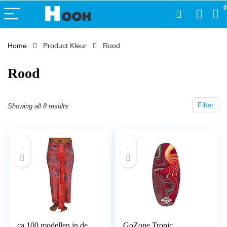
0
Home
Product Kleur
‎Rood
‎Rood
Filter
Showing all 8 results
ca.100 modellen in de
GoZone Tropic