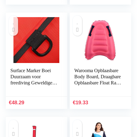
Surface Marker Boei
Warooma Opblaasbare
Duurzaam voor
Body Board, Draagbare
freediving Geweldige
Opblaasbare Float Raft
uitrusting voor
Effen Kleur Boei
veiligheidsuitrusting
Kickboard Opblaasbare
Zee Surfing…
€
48.29
€
19.33