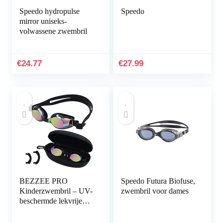
Speedo hydropulse
Speedo
mirror uniseks-
volwassene zwembril
€
24.77
€
27.99
BEZZEE PRO
Speedo Futura Biofuse,
Kinderzwembril – UV-
zwembril voor dames
beschermde lekvrije
spiegelbril – gekleurde
lens met opbergkoffer