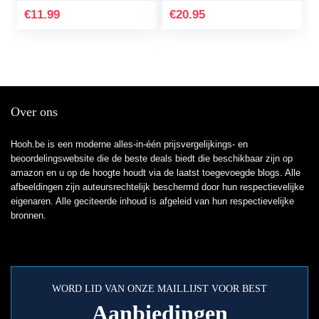
en 3 verwisselbare…
€
11.99
€
20.95
Over ons
Hooh.be is een moderne alles-in-één prijsvergelijkings- en
beoordelingswebsite die de beste deals biedt die beschikbaar zijn op
amazon en u op de hoogte houdt via de laatst toegevoegde blogs. Alle
afbeeldingen zijn auteursrechtelijk beschermd door hun respectievelijke
eigenaren. Alle geciteerde inhoud is afgeleid van hun respectievelijke
bronnen.
WORD LID VAN ONZE MAILLIJST VOOR BEST
Aanbiedingen