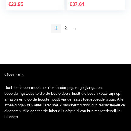
€
23.95
€
37.64
1
2
→
Over ons
Hooh.be is een moderne alles-in-één prijsvergelijkings- en
beoordelingswebsite die de beste deals biedt die beschikbaar zijn op
amazon en u op de hoogte houdt via de laatst toegevoegde blogs. Alle
afbeeldingen zijn auteursrechtelijk beschermd door hun respectievelijke
eigenaren. Alle geciteerde inhoud is afgeleid van hun respectievelijke
bronnen.