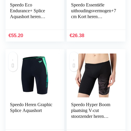
Speedo Eco
Speedo Essentiële
Endurance+ Splice
uithoudingsvermogen+7
Aquashort heren
cm Kort heren
zwembrieven
Zwemslip (1-Pack)
€
55.20
€
26.38
Speedo Heren Graphic
Speedo Hyper Boom
Splice Aquashort
plaatsing V-cut
stoorzender heren
Zwembroek