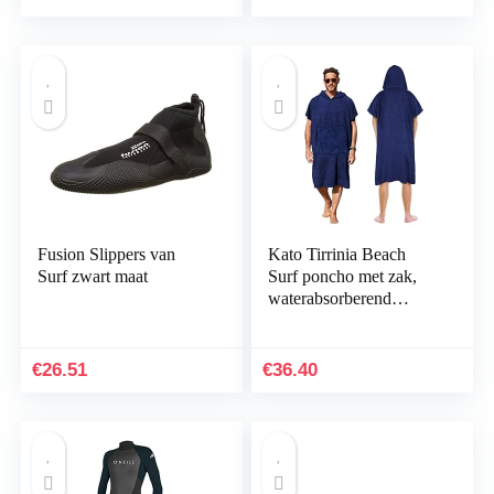
Fusion Slippers van
Kato Tirrinia Beach
Surf zwart maat
Surf poncho met zak,
waterabsorberend
neopreenpak, luiertafel,
hoodie, handdoek,
poncho, badjas voor…
€
26.51
€
36.40