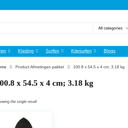
All categories
ren
Kleding
Surfen
Kitesurfen
Blogs
ome
Product Afmetingen pakket
‎100.8 x 54.5 x 4 cm; 3.18 kg
100.8 x 54.5 x 4 cm; 3.18 kg
owing the single result