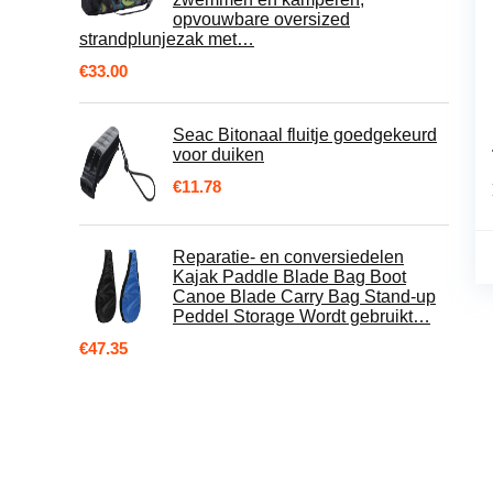
opvouwbare oversized
strandplunjezak met…
€
33.00
Seac Bitonaal fluitje goedgekeurd
voor duiken
€
11.78
Reparatie- en conversiedelen
Kajak Paddle Blade Bag Boot
Canoe Blade Carry Bag Stand-up
Peddel Storage Wordt gebruikt…
€
47.35