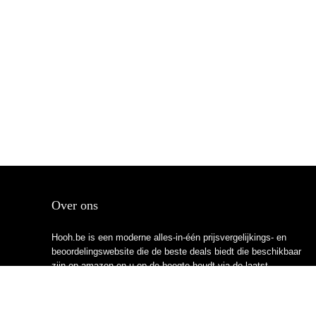
Over ons
Hooh.be is een moderne alles-in-één prijsvergelijkings- en
beoordelingswebsite die de beste deals biedt die beschikbaar
zijn op amazon en u op de hoogte houdt via de laatst
toegevoegde blogs. Alle afbeeldingen zijn auteursrechtelijk
beschermd door hun respectievelijke eigenaren. Alle geciteerde
inhoud is afgeleid van hun respectievelijke bronnen.