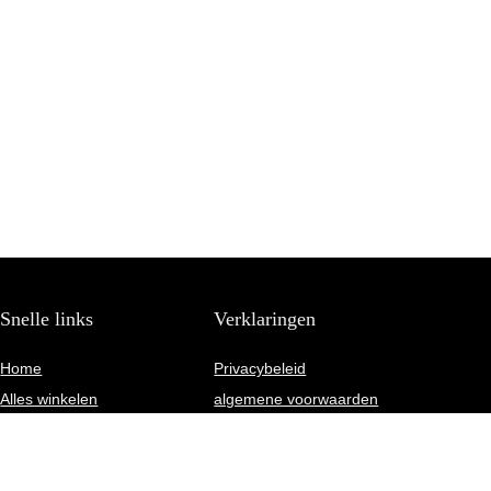
Snelle links
Verklaringen
Home
Privacybeleid
Alles winkelen
algemene voorwaarden
Blogs
Gelieerde openbaarmaking
Onze webshops