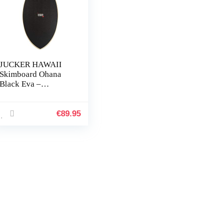
JUCKER HAWAII
Skimboard Ohana
Black Eva –
Skimboard met
volledige EVA-
grippad
€
89.95