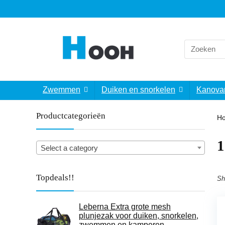
Search
for:
Zwemmen
Duiken en snorkelen
Kanova
Productcategorieën
H
‎
Select a category
Topdeals!!
Sh
Leberna Extra grote mesh
plunjezak voor duiken, snorkelen,
zwemmen en kamperen,