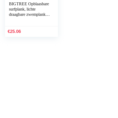
BIGTREE Opblaasbare
surfplank, lichte
draagbare zwemplank
met handgrepen, zachte
bodyboards om te
zwemmen, leren
€
25.06
hulpmat…