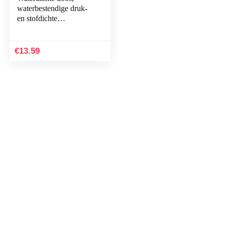
waterbestendige druk-
en stofdichte
overlevingscontainer
voor kamperen, vissen,
roeien
€
13.59