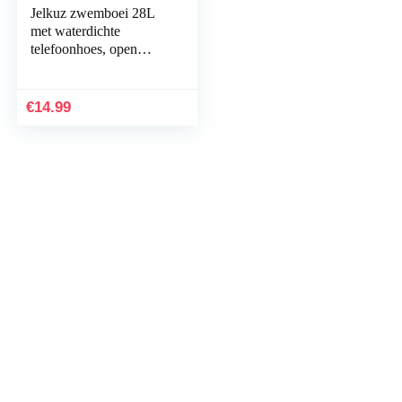
Jelkuz zwemboei 28L
met waterdichte
telefoonhoes, open
water opblaasbaar
drijven voor zwemmers,
triatleten, snorkelaars…
€
14.99