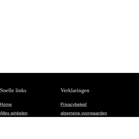
Snelle links
Verklaringen
Home
Privacybeleid
Alles winkelen
algemene voorwaarden
Blogs
Gelieerde openbaarmaking
Onze webshops