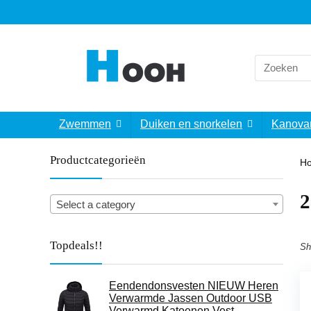
Search
for:
Zwemmen
Duiken en snorkelen
Kanova
Productcategorieën
H
‎
Select a category
Topdeals!!
Sh
Eendendonsvesten NIEUW Heren
Verwarmde Jassen Outdoor USB
Verwarmd Katoenen Vest