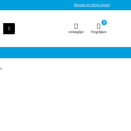
Nieuws en blogs lezen
0
verlanglijst
Vergelijken
m