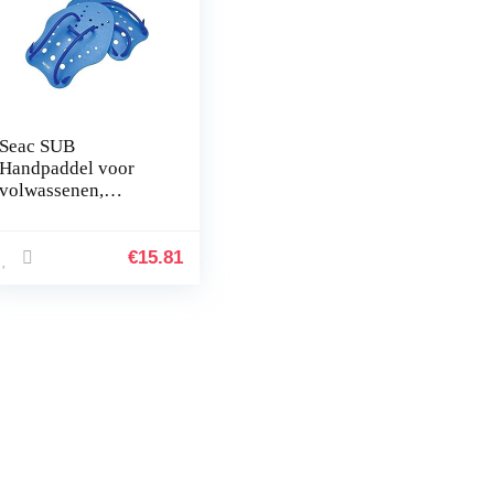
Seac SUB
Handpaddel voor
volwassenen,
uniseks, voor
zwemtraining in het
zwembad en in de
€
15.81
open lucht