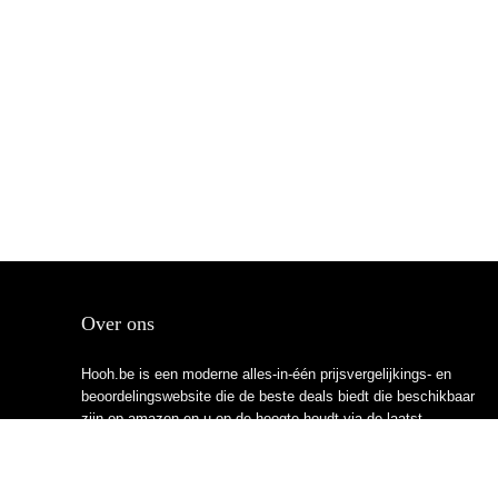
Over ons
Hooh.be is een moderne alles-in-één prijsvergelijkings- en
beoordelingswebsite die de beste deals biedt die beschikbaar
zijn op amazon en u op de hoogte houdt via de laatst
toegevoegde blogs. Alle afbeeldingen zijn auteursrechtelijk
beschermd door hun respectievelijke eigenaren. Alle geciteerde
inhoud is afgeleid van hun respectievelijke bronnen.