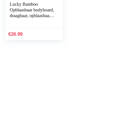
Lucky Bamboo
Opblaasbaar bodyboard,
draagbaar, opblaasbaar,
zeesurfplank met
handgreep, voor
kinderen, surfen
€
26.99