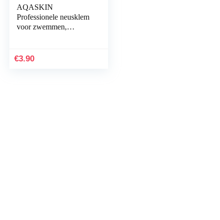
AQASKIN
Professionele neusklem
voor zwemmen,
neusstop voor
zwembad,
hoeveelheidskorting,
€
3.90
watersport, neusstrip
voor…