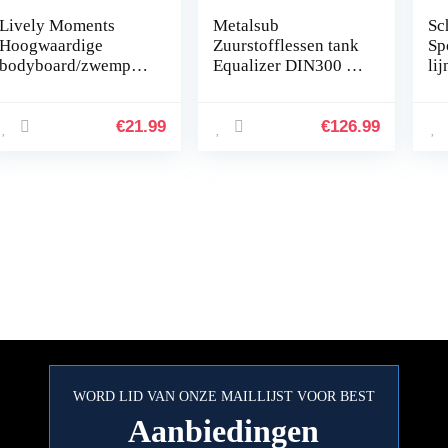
Lively Moments
Metalsub
Sc
Hoogwaardige
Zuurstofflessen tank
Spo
bodyboard/zwempla
Equalizer DIN300 +
lij
nk van Disney
manometer (1 meter)
va
Minnie Mouse –
75
Being Fabulous ca.
Po
€
21.99
€
126.99
84 cm
(6
WORD LID VAN ONZE MAILLIJST VOOR BEST
Aanbiedingen