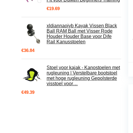
€
19.69
xldiannaojyb Kayak Vissen Black
Ball RAM Ball met Visser Rode
Houder Houder Base voor Dife
Rail Kanusstoelen
€
36.84
Stoel voor kajak - Kanostoelen met
rugleuning | Verstelbare bootstoel
met hoge rugleuning Gepolsterde
visstoel voor…
€
49.39