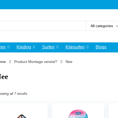
All categories
ren
Kleding
Surfen
Kitesurfen
Blogs
ome
Product Montage vereist?
‎Nee
Nee
owing all 7 results