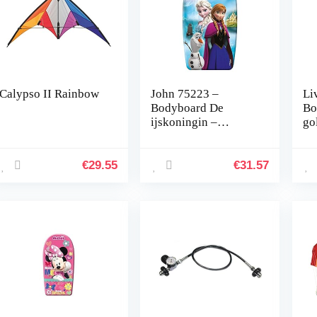
Calypso II Rainbow
John 75223 –
Li
Bodyboard De
Bo
ijskoningin –
gol
zwemplank,
/ 
zwemhulp voor
Tr
kinderen
c
€
29.55
€
31.57