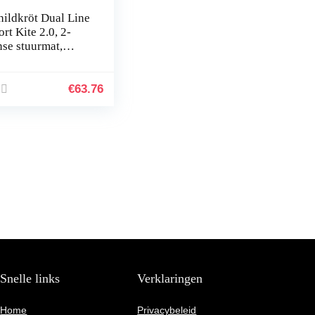
hildkröt Dual Line
rt Kite 2.0, 2-
nse stuurmat,
naf 14 jaar,
x200cm, incl.
lyester Flying Line
€
63.76
0kp…
Snelle links
Verklaringen
Home
Privacybeleid