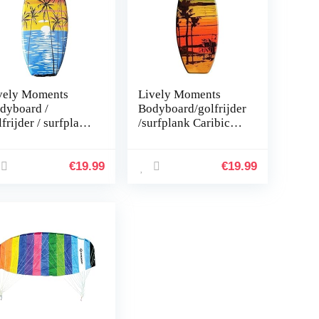
vely Moments
Lively Moments
dyboard /
Bodyboard/golfrijder
frijder / surfplank
/surfplank Caribic
zwemplank
Sun 100 cm
opical Sun ca. 100
m
€
19.99
€
19.99