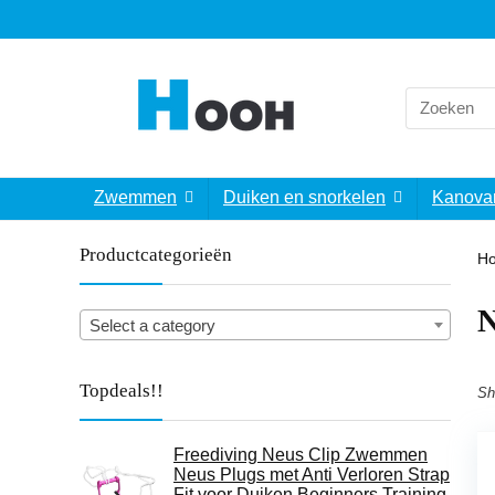
Search
for:
Zwemmen
Duiken en snorkelen
Kanova
Productcategorieën
H
‎
Select a category
Topdeals!!
Sh
Freediving Neus Clip Zwemmen
Neus Plugs met Anti Verloren Strap
Fit voor Duiken Beginners Training