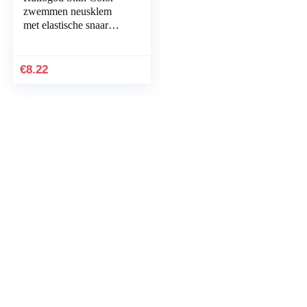
zwemmen neusklem
met elastische snaar
tarwe voor swimer
€
8.22